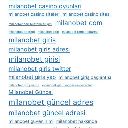
milanobet casino oyunları
milanobet casino siteleri
milanobet casino sitesi
milanobet com
milanobet cep telefonu erişimi
milanobet desteği
milanobet ekip
milanobet form doldurma
milanobet giris
milanobet giris adresi
milanobet girisi
milanobet giris twitter
milanobet giris yap
milanobet giriş bağlantısı
milanobet giriş yapın
milanobet gizli sorular ve cevaplar
Milanobet Güncel
milanobet güncel adres
milanobet güncel adresi
milanobet güvenlir mi
milanobet hakkında