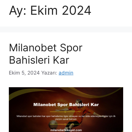
Ay:
Ekim 2024
Milanobet Spor
Bahisleri Kar
Ekim 5, 2024
Yazarı:
admin