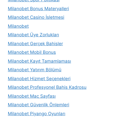
Milanobet Bonus Materyalleri
Milanobet Casino İşletmesi
Milanobet
Milanobet Üye Zorlukları
Milanobet Gerçek Bahisler
Milanobet Mobil Bonus
Milanobet Kayıt Tamamlaması
Milanobet Yatırım Bölümü
Milanobet Hizmet Seçenekleri
Milanobet Profesyonel Bahis Kadrosu
Milanobet Maç Sayfası
Milanobet Güvenlik Önlemleri
Milanobet Piyango Oyunları