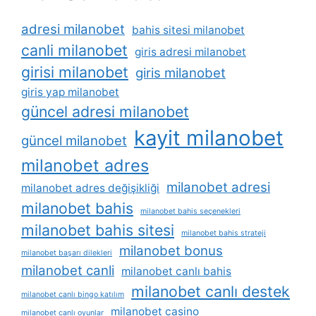
adresi milanobet
bahis sitesi milanobet
canli milanobet
giris adresi milanobet
girisi milanobet
giris milanobet
giris yap milanobet
güncel adresi milanobet
kayit milanobet
güncel milanobet
milanobet adres
milanobet adresi
milanobet adres değişikliği
milanobet bahis
milanobet bahis seçenekleri
milanobet bahis sitesi
milanobet bahis strateji
milanobet bonus
milanobet başarı dilekleri
milanobet canli
milanobet canlı bahis
milanobet canlı destek
milanobet canlı bingo katılım
milanobet casino
milanobet canlı oyunlar