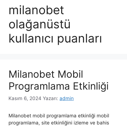
milanobet
olağanüstü
kullanıcı puanları
Milanobet Mobil
Programlama Etkinliği
Kasım 6, 2024
Yazarı:
admin
Milanobet mobil programlama etkinliği mobil
programlama, site etkinliğini izleme ve bahis