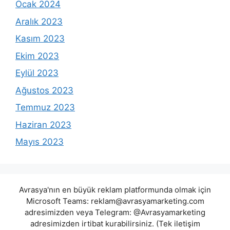
Ocak 2024
Aralık 2023
Kasım 2023
Ekim 2023
Eylül 2023
Ağustos 2023
Temmuz 2023
Haziran 2023
Mayıs 2023
Avrasya'nın en büyük reklam platformunda olmak için
Microsoft Teams:
reklam@avrasyamarketing.com
adresimizden veya Telegram: @Avrasyamarketing
adresimizden irtibat kurabilirsiniz. (Tek iletişim