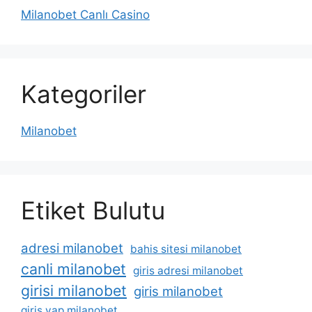
Milanobet Canlı Casino
Kategoriler
Milanobet
Etiket Bulutu
adresi milanobet
bahis sitesi milanobet
canli milanobet
giris adresi milanobet
girisi milanobet
giris milanobet
giris yap milanobet