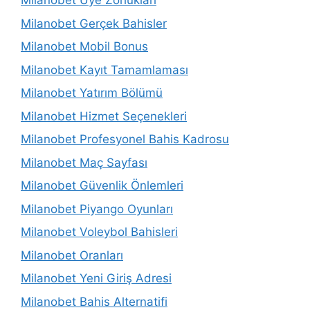
Milanobet Üye Zorlukları
Milanobet Gerçek Bahisler
Milanobet Mobil Bonus
Milanobet Kayıt Tamamlaması
Milanobet Yatırım Bölümü
Milanobet Hizmet Seçenekleri
Milanobet Profesyonel Bahis Kadrosu
Milanobet Maç Sayfası
Milanobet Güvenlik Önlemleri
Milanobet Piyango Oyunları
Milanobet Voleybol Bahisleri
Milanobet Oranları
Milanobet Yeni Giriş Adresi
Milanobet Bahis Alternatifi