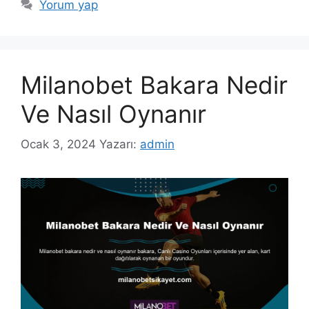
Yorum yap
Milanobet Bakara Nedir
Ve Nasıl Oynanır
Ocak 3, 2024
Yazarı:
admin