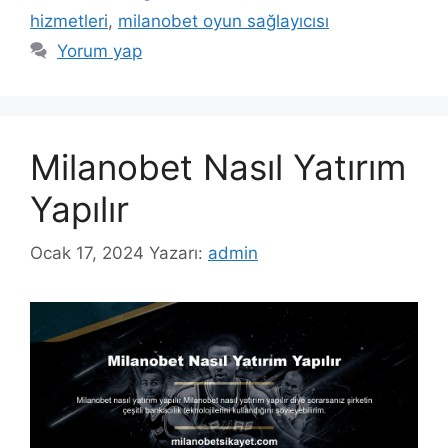
hizmetleri
,
milanobet oyun sağlayıcısı
Yorum yap
Milanobet Nasıl Yatırım
Yapılır
Ocak 17, 2024
Yazarı:
admin