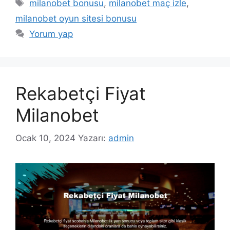
Etiketler
milanobet bonusu
,
milanobet maç izle
,
milanobet oyun sitesi bonusu
Yorum yap
Rekabetçi Fiyat
Milanobet
Ocak 10, 2024
Yazarı:
admin