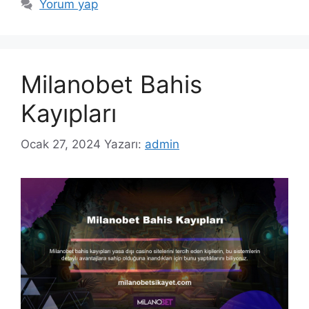
Yorum yap
Milanobet Bahis
Kayıpları
Ocak 27, 2024
Yazarı:
admin