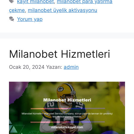
kayit milanobet
,
milanobet para yatırma
çekme
,
milanobet üyelik aktivasyonu
Yorum yap
Milanobet Hizmetleri
Ocak 20, 2024
Yazarı:
admin