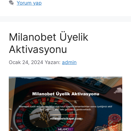
Yorum yap
Milanobet Üyelik
Aktivasyonu
Ocak 24, 2024
Yazarı:
admin