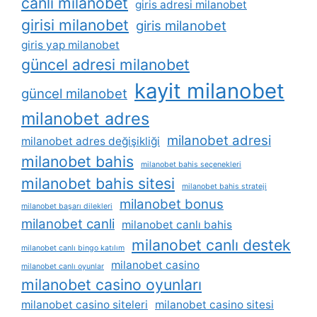
canli milanobet
giris adresi milanobet
girisi milanobet
giris milanobet
giris yap milanobet
güncel adresi milanobet
kayit milanobet
güncel milanobet
milanobet adres
milanobet adresi
milanobet adres değişikliği
milanobet bahis
milanobet bahis seçenekleri
milanobet bahis sitesi
milanobet bahis strateji
milanobet bonus
milanobet başarı dilekleri
milanobet canli
milanobet canlı bahis
milanobet canlı destek
milanobet canlı bingo katılım
milanobet casino
milanobet canlı oyunlar
milanobet casino oyunları
milanobet casino siteleri
milanobet casino sitesi