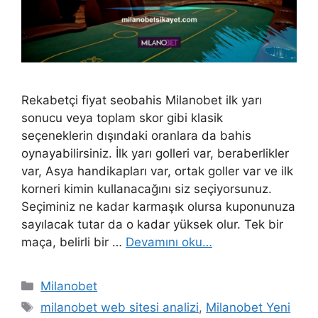
Rekabetçi fiyat seobahis Milanobet ilk yarı
sonucu veya toplam skor gibi klasik
seçeneklerin dışındaki oranlara da bahis
oynayabilirsiniz. İlk yarı golleri var, beraberlikler
var, Asya handikapları var, ortak goller var ve ilk
korneri kimin kullanacağını siz seçiyorsunuz.
Seçiminiz ne kadar karmaşık olursa kuponunuza
sayılacak tutar da o kadar yüksek olur. Tek bir
maça, belirli bir …
Devamını oku…
Kategoriler
Milanobet
Etiketler
milanobet web sitesi analizi
,
Milanobet Yeni