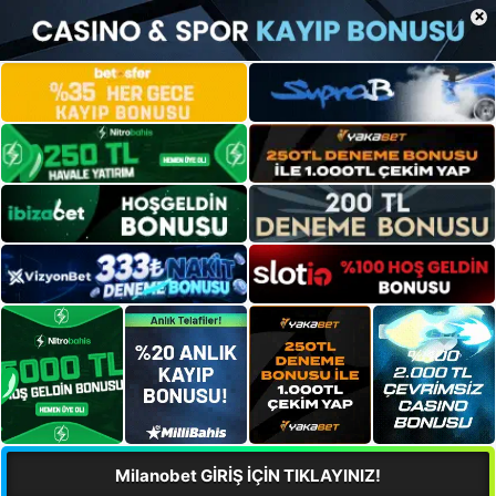
×
Milanobet GİRİŞ İÇİN TIKLAYINIZ!