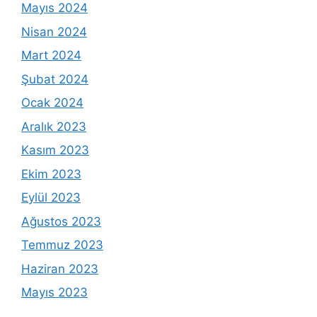
Mayıs 2024
Nisan 2024
Mart 2024
Şubat 2024
Ocak 2024
Aralık 2023
Kasım 2023
Ekim 2023
Eylül 2023
Ağustos 2023
Temmuz 2023
Haziran 2023
Mayıs 2023