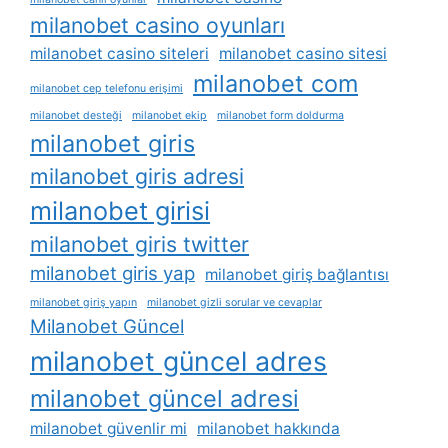
milanobet casino oyunları
milanobet casino siteleri
milanobet casino sitesi
milanobet com
milanobet cep telefonu erişimi
milanobet desteği
milanobet ekip
milanobet form doldurma
milanobet giris
milanobet giris adresi
milanobet girisi
milanobet giris twitter
milanobet giris yap
milanobet giriş bağlantısı
milanobet giriş yapın
milanobet gizli sorular ve cevaplar
Milanobet Güncel
milanobet güncel adres
milanobet güncel adresi
milanobet güvenlir mi
milanobet hakkında