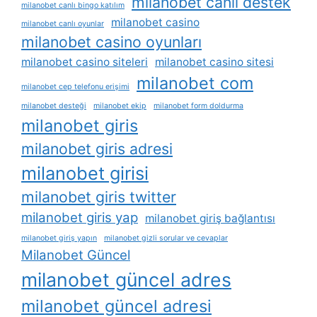
milanobet canlı destek
milanobet canlı bingo katılım
milanobet casino
milanobet canlı oyunlar
milanobet casino oyunları
milanobet casino siteleri
milanobet casino sitesi
milanobet com
milanobet cep telefonu erişimi
milanobet desteği
milanobet ekip
milanobet form doldurma
milanobet giris
milanobet giris adresi
milanobet girisi
milanobet giris twitter
milanobet giris yap
milanobet giriş bağlantısı
milanobet giriş yapın
milanobet gizli sorular ve cevaplar
Milanobet Güncel
milanobet güncel adres
milanobet güncel adresi