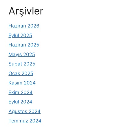
Arşivler
Haziran 2026
Eylül 2025
Haziran 2025
Mayıs 2025
Şubat 2025
Ocak 2025
Kasım 2024
Ekim 2024
Eylül 2024
Ağustos 2024
Temmuz 2024