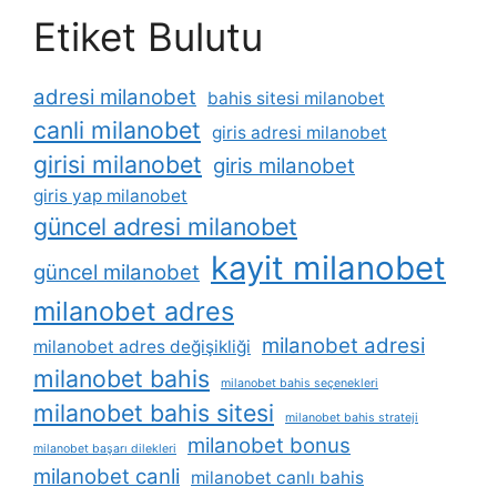
Etiket Bulutu
adresi milanobet
bahis sitesi milanobet
canli milanobet
giris adresi milanobet
girisi milanobet
giris milanobet
giris yap milanobet
güncel adresi milanobet
kayit milanobet
güncel milanobet
milanobet adres
milanobet adresi
milanobet adres değişikliği
milanobet bahis
milanobet bahis seçenekleri
milanobet bahis sitesi
milanobet bahis strateji
milanobet bonus
milanobet başarı dilekleri
milanobet canli
milanobet canlı bahis