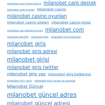
milanobet canlı destek
milanobet canlı bingo katılım
milanobet casino
milanobet canlı oyunlar
milanobet casino oyunları
milanobet casino siteleri
milanobet casino sitesi
milanobet com
milanobet cep telefonu erişimi
milanobet desteği
milanobet ekip
milanobet form doldurma
milanobet giris
milanobet giris adresi
milanobet girisi
milanobet giris twitter
milanobet giris yap
milanobet giriş bağlantısı
milanobet giriş yapın
milanobet gizli sorular ve cevaplar
Milanobet Güncel
milanobet güncel adres
milanobet güncel adresi