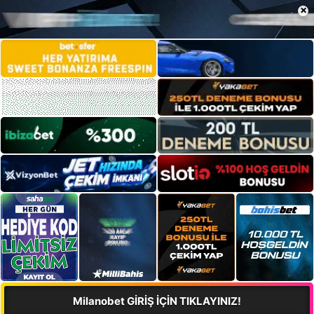
×
Milanobet GİRİŞ İÇİN TIKLAYINIZ!