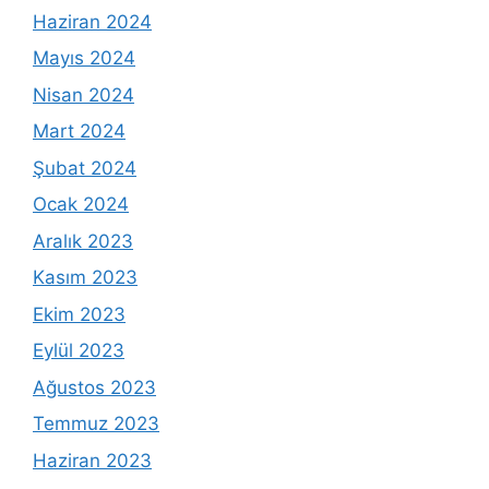
Haziran 2024
Mayıs 2024
Nisan 2024
Mart 2024
Şubat 2024
Ocak 2024
Aralık 2023
Kasım 2023
Ekim 2023
Eylül 2023
Ağustos 2023
Temmuz 2023
Haziran 2023