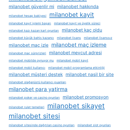
milanobet güvenlir mi
milanobet hakkında
milanobet kayit
milanobet hesap bakiyesi
milanobet kayıt i̇şlemi başarı
milanobet kayıt ve üyelik süreci
milanobet kaç oldu
milanobet kazı kazan kart oyunları
milanobet küçük bahis kazancı
milanobet lisans
milanobet lisanssız
milanobet maç izleme
milanobet maç izle
milanobet mevcut adresi
milanobet maç sürprizleri
milanobet mobilde oynuyor mu
milanobet mobil kayıt
milanobet mobil kullanıcı
milanobet mobil programlama etkinliği
milanobet müşteri destek
milanobet nasil bir site
milanobet olağanüstü kullanıcı puanları
milanobet para yatirma
milanobet promosyon
milanobet poker ve casino oyunları
milanobet sikayet
milanobet rulet temelleri
milanobet sitesi
milanobet sitesinde dağıtılan casino oyunları
milanobet slot oyunları