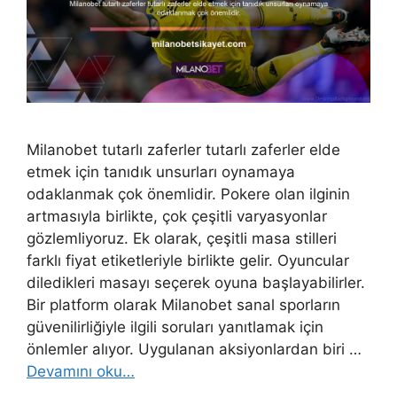
Milanobet tutarlı zaferler tutarlı zaferler elde
etmek için tanıdık unsurları oynamaya
odaklanmak çok önemlidir. Pokere olan ilginin
artmasıyla birlikte, çok çeşitli varyasyonlar
gözlemliyoruz. Ek olarak, çeşitli masa stilleri
farklı fiyat etiketleriyle birlikte gelir. Oyuncular
diledikleri masayı seçerek oyuna başlayabilirler.
Bir platform olarak Milanobet sanal sporların
güvenilirliğiyle ilgili soruları yanıtlamak için
önlemler alıyor. Uygulanan aksiyonlardan biri …
Devamını oku…