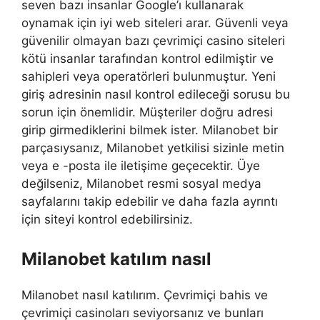
seven bazı insanlar Google’ı kullanarak
oynamak için iyi web siteleri arar. Güvenli veya
güvenilir olmayan bazı çevrimiçi casino siteleri
kötü insanlar tarafından kontrol edilmiştir ve
sahipleri veya operatörleri bulunmuştur. Yeni
giriş adresinin nasıl kontrol edileceği sorusu bu
sorun için önemlidir. Müşteriler doğru adresi
girip girmediklerini bilmek ister. Milanobet bir
parçasıysanız, Milanobet yetkilisi sizinle metin
veya e -posta ile iletişime geçecektir. Üye
değilseniz, Milanobet resmi sosyal medya
sayfalarını takip edebilir ve daha fazla ayrıntı
için siteyi kontrol edebilirsiniz.
Milanobet katılım nasıl
Milanobet nasıl katılırım. Çevrimiçi bahis ve
çevrimiçi casinoları seviyorsanız ve bunları