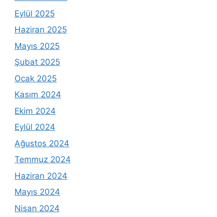
Eylül 2025
Haziran 2025
Mayıs 2025
Şubat 2025
Ocak 2025
Kasım 2024
Ekim 2024
Eylül 2024
Ağustos 2024
Temmuz 2024
Haziran 2024
Mayıs 2024
Nisan 2024