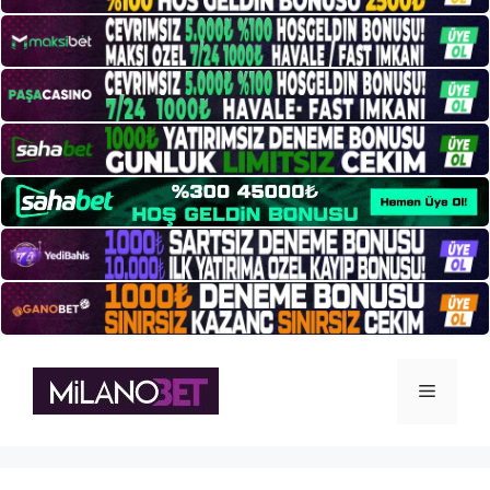
İçeriğe
atla
Menü