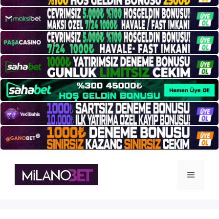
İçeriğe
atla
Menü