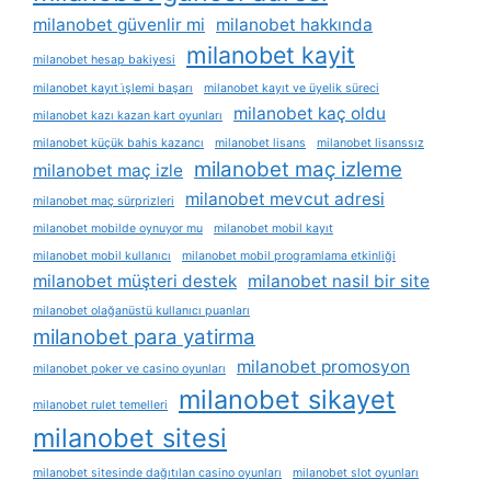
milanobet güvenlir mi
milanobet hakkında
milanobet kayit
milanobet hesap bakiyesi
milanobet kayıt i̇şlemi başarı
milanobet kayıt ve üyelik süreci
milanobet kaç oldu
milanobet kazı kazan kart oyunları
milanobet küçük bahis kazancı
milanobet lisans
milanobet lisanssız
milanobet maç izleme
milanobet maç izle
milanobet mevcut adresi
milanobet maç sürprizleri
milanobet mobilde oynuyor mu
milanobet mobil kayıt
milanobet mobil kullanıcı
milanobet mobil programlama etkinliği
milanobet müşteri destek
milanobet nasil bir site
milanobet olağanüstü kullanıcı puanları
milanobet para yatirma
milanobet promosyon
milanobet poker ve casino oyunları
milanobet sikayet
milanobet rulet temelleri
milanobet sitesi
milanobet sitesinde dağıtılan casino oyunları
milanobet slot oyunları