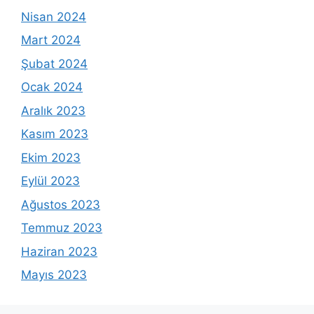
Nisan 2024
Mart 2024
Şubat 2024
Ocak 2024
Aralık 2023
Kasım 2023
Ekim 2023
Eylül 2023
Ağustos 2023
Temmuz 2023
Haziran 2023
Mayıs 2023