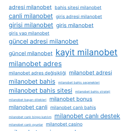
adresi milanobet
bahis sitesi milanobet
canli milanobet
giris adresi milanobet
girisi milanobet
giris milanobet
giris yap milanobet
güncel adresi milanobet
kayit milanobet
güncel milanobet
milanobet adres
milanobet adresi
milanobet adres değişikliği
milanobet bahis
milanobet bahis seçenekleri
milanobet bahis sitesi
milanobet bahis strateji
milanobet bonus
milanobet başarı dilekleri
milanobet canli
milanobet canlı bahis
milanobet canlı destek
milanobet canlı bingo katılım
milanobet casino
milanobet canlı oyunlar