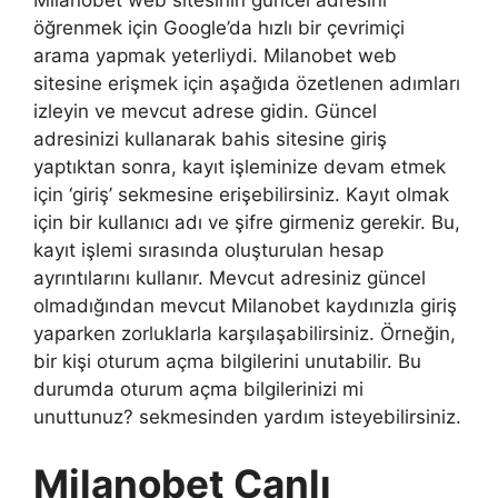
Milanobet web sitesinin güncel adresini
öğrenmek için Google’da hızlı bir çevrimiçi
arama yapmak yeterliydi. Milanobet web
sitesine erişmek için aşağıda özetlenen adımları
izleyin ve mevcut adrese gidin. Güncel
adresinizi kullanarak bahis sitesine giriş
yaptıktan sonra, kayıt işleminize devam etmek
için ‘giriş’ sekmesine erişebilirsiniz. Kayıt olmak
için bir kullanıcı adı ve şifre girmeniz gerekir. Bu,
kayıt işlemi sırasında oluşturulan hesap
ayrıntılarını kullanır. Mevcut adresiniz güncel
olmadığından mevcut Milanobet kaydınızla giriş
yaparken zorluklarla karşılaşabilirsiniz. Örneğin,
bir kişi oturum açma bilgilerini unutabilir. Bu
durumda oturum açma bilgilerinizi mi
unuttunuz? sekmesinden yardım isteyebilirsiniz.
Milanobet Canlı