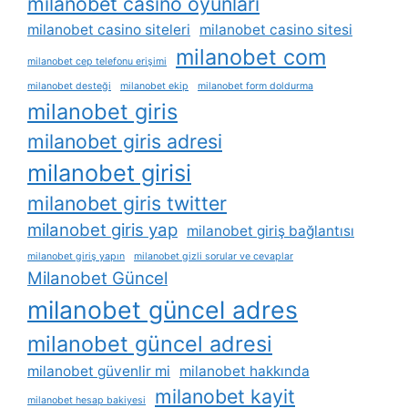
milanobet casino oyunları
milanobet casino siteleri
milanobet casino sitesi
milanobet com
milanobet cep telefonu erişimi
milanobet desteği
milanobet ekip
milanobet form doldurma
milanobet giris
milanobet giris adresi
milanobet girisi
milanobet giris twitter
milanobet giris yap
milanobet giriş bağlantısı
milanobet giriş yapın
milanobet gizli sorular ve cevaplar
Milanobet Güncel
milanobet güncel adres
milanobet güncel adresi
milanobet güvenlir mi
milanobet hakkında
milanobet kayit
milanobet hesap bakiyesi