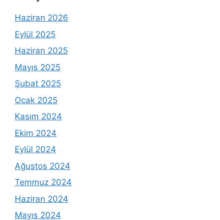
Haziran 2026
Eylül 2025
Haziran 2025
Mayıs 2025
Şubat 2025
Ocak 2025
Kasım 2024
Ekim 2024
Eylül 2024
Ağustos 2024
Temmuz 2024
Haziran 2024
Mayıs 2024