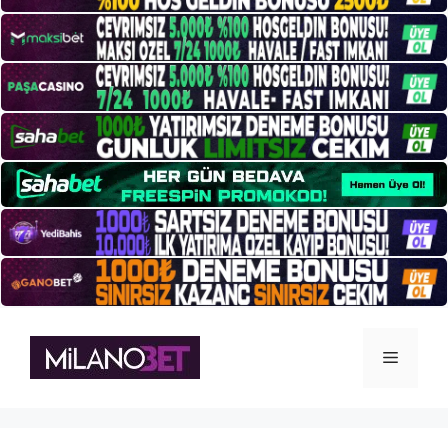
İçeriğe
atla
Menü