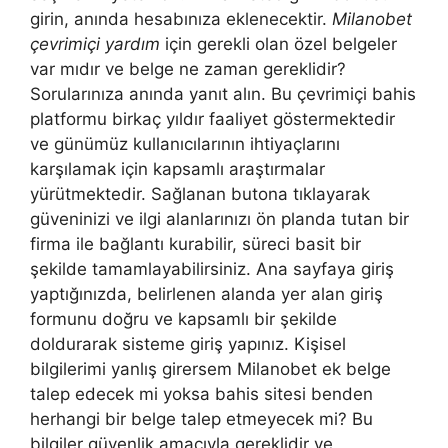
girin, anında hesabınıza eklenecektir.
Milanobet
çevrimiçi yardım
için gerekli olan özel belgeler
var mıdır ve belge ne zaman gereklidir?
Sorularınıza anında yanıt alın. Bu çevrimiçi bahis
platformu birkaç yıldır faaliyet göstermektedir
ve günümüz kullanıcılarının ihtiyaçlarını
karşılamak için kapsamlı araştırmalar
yürütmektedir. Sağlanan butona tıklayarak
güveninizi ve ilgi alanlarınızı ön planda tutan bir
firma ile bağlantı kurabilir, süreci basit bir
şekilde tamamlayabilirsiniz. Ana sayfaya giriş
yaptığınızda, belirlenen alanda yer alan giriş
formunu doğru ve kapsamlı bir şekilde
doldurarak sisteme giriş yapınız. Kişisel
bilgilerimi yanlış girersem Milanobet ek belge
talep edecek mi yoksa bahis sitesi benden
herhangi bir belge talep etmeyecek mi? Bu
bilgiler güvenlik amacıyla gereklidir ve