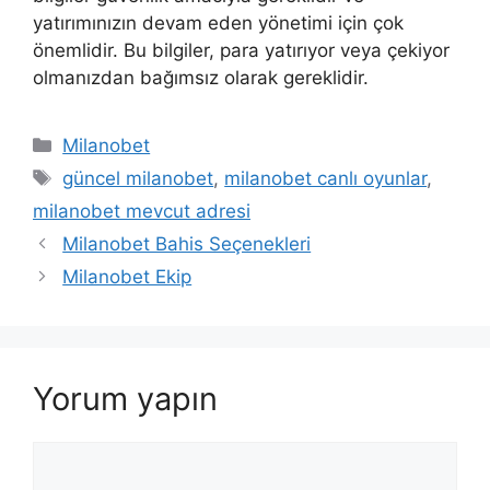
yatırımınızın devam eden yönetimi için çok
önemlidir. Bu bilgiler, para yatırıyor veya çekiyor
olmanızdan bağımsız olarak gereklidir.
Kategoriler
Milanobet
Etiketler
güncel milanobet
,
milanobet canlı oyunlar
,
milanobet mevcut adresi
Milanobet Bahis Seçenekleri
Milanobet Ekip
Yorum yapın
Yorum