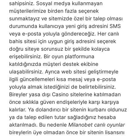
sahipsiniz. Sosyal medya kullanmayan
müşterilerimize birden fazla seçenek
sunmaktayız ve sitemizde özel bir talep olması
durumunda kullanıcıya yeni giriş adresini SMS
veya e-posta yoluyla göndereceğiz. Her canlı
bahis sitesi için uygun giriş adresini seçerek
doğru siteye sorunsuz bir şekilde kolayca
erişebilirsiniz. Bir oyun platformuna
katıldığınızda müşteri destek ekibine
ulaşabilirsiniz. Ayrıca web sitesi geliştirmeyle
ilgili güncellemeleri kısa mesaj veya e-posta
yoluyla almak istediğinizi de belirtebilirsiniz.
Bireyler yasa dışı Casino sitelerine katılmadan
önce sıklıkla güven endişeleriyle karşı karşıya
kalırlar. Ya dolandırıcı bir sitenin kurbanı oldunuz
ya da talep edilen tutar sağladığınız hesaba
aktarılmadı. Bu nedenle
Milanobet canlı oyunlar
bireylerin üye olmadan önce bir sitenin lisansını