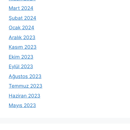
Mart 2024
Şubat 2024
Ocak 2024
Aralık 2023
Kasım 2023
Ekim 2023
Eylül 2023
Ağustos 2023
Temmuz 2023
Haziran 2023
Mayıs 2023