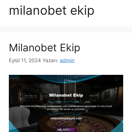
milanobet ekip
Milanobet Ekip
Eylül 11, 2024
Yazarı:
admin