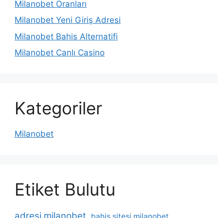
Milanobet Oranları
Milanobet Yeni Giriş Adresi
Milanobet Bahis Alternatifi
Milanobet Canlı Casino
Kategoriler
Milanobet
Etiket Bulutu
adresi milanobet
bahis sitesi milanobet