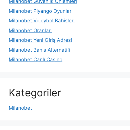
Milanobet Güvenlik Önlemleri
Milanobet Piyango Oyunları
Milanobet Voleybol Bahisleri
Milanobet Oranları
Milanobet Yeni Giriş Adresi
Milanobet Bahis Alternatifi
Milanobet Canlı Casino
Kategoriler
Milanobet