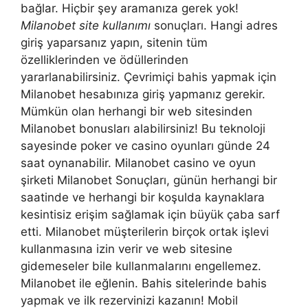
bağlar. Hiçbir şey aramanıza gerek yok!
Milanobet site kullanımı
sonuçları. Hangi adres
giriş yaparsanız yapın, sitenin tüm
özelliklerinden ve ödüllerinden
yararlanabilirsiniz. Çevrimiçi bahis yapmak için
Milanobet hesabınıza giriş yapmanız gerekir.
Mümkün olan herhangi bir web sitesinden
Milanobet bonusları alabilirsiniz! Bu teknoloji
sayesinde poker ve casino oyunları günde 24
saat oynanabilir. Milanobet casino ve oyun
şirketi Milanobet Sonuçları, günün herhangi bir
saatinde ve herhangi bir koşulda kaynaklara
kesintisiz erişim sağlamak için büyük çaba sarf
etti. Milanobet müşterilerin birçok ortak işlevi
kullanmasına izin verir ve web sitesine
gidemeseler bile kullanmalarını engellemez.
Milanobet ile eğlenin. Bahis sitelerinde bahis
yapmak ve ilk rezervinizi kazanın! Mobil