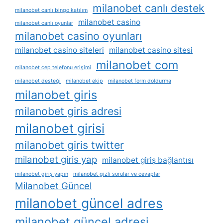
milanobet canlı destek
milanobet canlı bingo katılım
milanobet casino
milanobet canlı oyunlar
milanobet casino oyunları
milanobet casino siteleri
milanobet casino sitesi
milanobet com
milanobet cep telefonu erişimi
milanobet desteği
milanobet ekip
milanobet form doldurma
milanobet giris
milanobet giris adresi
milanobet girisi
milanobet giris twitter
milanobet giris yap
milanobet giriş bağlantısı
milanobet giriş yapın
milanobet gizli sorular ve cevaplar
Milanobet Güncel
milanobet güncel adres
milanobet güncel adresi