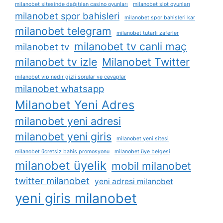
milanobet sitesinde dağıtılan casino oyunları
milanobet slot oyunları
milanobet spor bahisleri
milanobet spor bahisleri kar
milanobet telegram
milanobet tutarlı zaferler
milanobet tv canli maç
milanobet tv
milanobet tv izle
Milanobet Twitter
milanobet vip nedir gizli sorular ve cevaplar
milanobet whatsapp
Milanobet Yeni Adres
milanobet yeni adresi
milanobet yeni giris
milanobet yeni sitesi
milanobet ücretsiz bahis promosyonu
milanobet üye belgesi
milanobet üyelik
mobil milanobet
twitter milanobet
yeni adresi milanobet
yeni giris milanobet