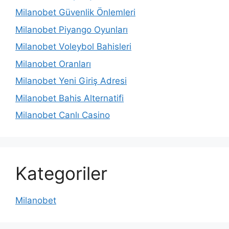
Milanobet Güvenlik Önlemleri
Milanobet Piyango Oyunları
Milanobet Voleybol Bahisleri
Milanobet Oranları
Milanobet Yeni Giriş Adresi
Milanobet Bahis Alternatifi
Milanobet Canlı Casino
Kategoriler
Milanobet