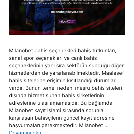
Milanobet bahis seçenekleri bahis tutkunları,
sanal spor seçenekleri ve canlı bahis
seçeneklerinin yanı sıra sektörün sunduğu diğer
hizmetlerden de yararlanabilmektedir. Maalesef
bahis sitelerine erişimin kısıtlandığı durumlar
vardır. Bunun temel nedeni meşru bahis siteleri
dışında hizmet sunan bahis şirketlerinin
adreslerine ulaşılamamasıdır. Bu bağlamda
Milanobet kayıt işlemi sırasında sorunla
karşılaşan bahisçilerin güncel kayıt adresine
başvurmaları gerekmektedir. Milanobet …
Devamını oku…