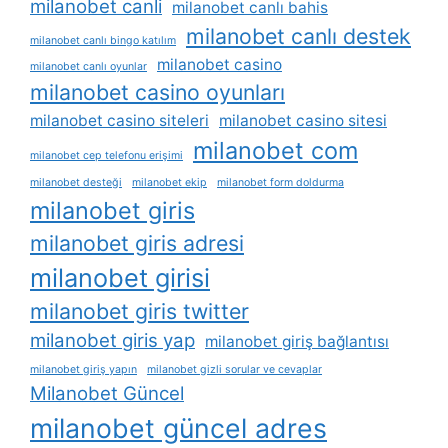
milanobet canli
milanobet canlı bahis
milanobet canlı destek
milanobet canlı bingo katılım
milanobet casino
milanobet canlı oyunlar
milanobet casino oyunları
milanobet casino siteleri
milanobet casino sitesi
milanobet com
milanobet cep telefonu erişimi
milanobet desteği
milanobet ekip
milanobet form doldurma
milanobet giris
milanobet giris adresi
milanobet girisi
milanobet giris twitter
milanobet giris yap
milanobet giriş bağlantısı
milanobet giriş yapın
milanobet gizli sorular ve cevaplar
Milanobet Güncel
milanobet güncel adres