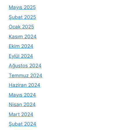
Mayıs 2025
Şubat 2025
Ocak 2025
Kasım 2024
Ekim 2024
Eylül 2024
Ağustos 2024
Temmuz 2024
Haziran 2024
Mayıs 2024
Nisan 2024
Mart 2024
Şubat 2024