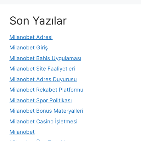
Son Yazılar
Milanobet Adresi
Milanobet Giriş
Milanobet Bahis Uygulaması
Milanobet Site Faaliyetleri
Milanobet Adres Duyurusu
Milanobet Rekabet Platformu
Milanobet Spor Politikası
Milanobet Bonus Materyalleri
Milanobet Casino İşletmesi
Milanobet