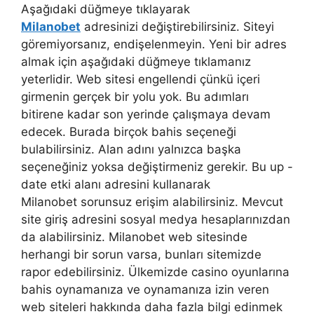
Aşağıdaki düğmeye tıklayarak
Milanobet
adresinizi değiştirebilirsiniz. Siteyi
göremiyorsanız, endişelenmeyin. Yeni bir adres
almak için aşağıdaki düğmeye tıklamanız
yeterlidir. Web sitesi engellendi çünkü içeri
girmenin gerçek bir yolu yok. Bu adımları
bitirene kadar son yerinde çalışmaya devam
edecek. Burada birçok bahis seçeneği
bulabilirsiniz. Alan adını yalnızca başka
seçeneğiniz yoksa değiştirmeniz gerekir. Bu up -
date etki alanı adresini kullanarak
Milanobet sorunsuz erişim alabilirsiniz. Mevcut
site giriş adresini sosyal medya hesaplarınızdan
da alabilirsiniz. Milanobet web sitesinde
herhangi bir sorun varsa, bunları sitemizde
rapor edebilirsiniz. Ülkemizde casino oyunlarına
bahis oynamanıza ve oynamanıza izin veren
web siteleri hakkında daha fazla bilgi edinmek