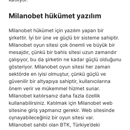
Milanobet hükümet yazılım
Milanobet hükümet için yazılım yapan bir
şirkettir. İyi bir üne ve güçlü bir sisteme sahiptir.
Milanobet oyun sitesi çok önemli ve büyük bir
mesajdır, çünkü bir bahis sitesi uzun zamandır
çalışıyor, bu da şirketin ne kadar güçlü olduğunu
gösteriyor. Milanobet oyun sitesi her zaman
sektörde en iyisi olmuştur, çünkü güçlü ve
güvenilir bir altyapıya sahiptir, kullanıcılarına
önem verir ve mükemmel hizmet sunar.
Milanobet katılırsanız daha fazla özellik
kullanabilirsiniz. Katılmak için Milanobet web
sitesine giriş yapmanız gerekir. Web sitesinde
oynayabileceğiniz bir oyun sitesi var.
Milanobet sahibi olan BTK, Türkiye’deki