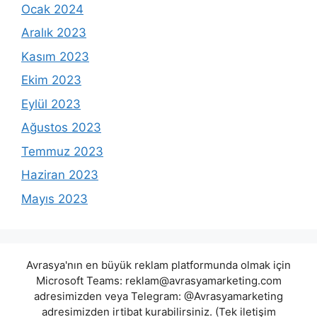
Ocak 2024
Aralık 2023
Kasım 2023
Ekim 2023
Eylül 2023
Ağustos 2023
Temmuz 2023
Haziran 2023
Mayıs 2023
Avrasya'nın en büyük reklam platformunda olmak için
Microsoft Teams:
reklam@avrasyamarketing.com
adresimizden veya Telegram: @Avrasyamarketing
adresimizden irtibat kurabilirsiniz. (Tek iletişim