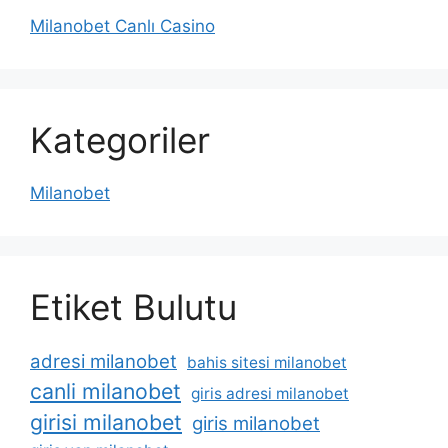
Milanobet Canlı Casino
Kategoriler
Milanobet
Etiket Bulutu
adresi milanobet
bahis sitesi milanobet
canli milanobet
giris adresi milanobet
girisi milanobet
giris milanobet