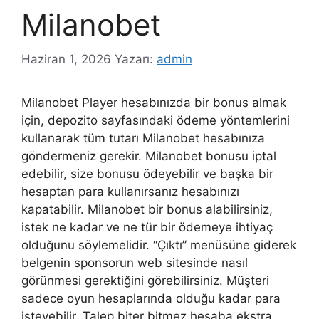
Milanobet
Haziran 1, 2026
Yazarı:
admin
Milanobet Player hesabınızda bir bonus almak
için, depozito sayfasındaki ödeme yöntemlerini
kullanarak tüm tutarı Milanobet hesabınıza
göndermeniz gerekir. Milanobet bonusu iptal
edebilir, size bonusu ödeyebilir ve başka bir
hesaptan para kullanırsanız hesabınızı
kapatabilir. Milanobet bir bonus alabilirsiniz,
istek ne kadar ve ne tür bir ödemeye ihtiyaç
olduğunu söylemelidir. “Çıktı” menüsüne giderek
belgenin sponsorun web sitesinde nasıl
görünmesi gerektiğini görebilirsiniz. Müşteri
sadece oyun hesaplarında olduğu kadar para
isteyebilir. Talep biter bitmez hesaba ekstra