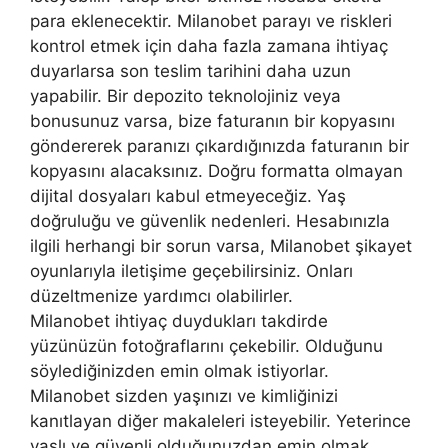
para eklenecektir. Milanobet parayı ve riskleri
kontrol etmek için daha fazla zamana ihtiyaç
duyarlarsa son teslim tarihini daha uzun
yapabilir. Bir depozito teknolojiniz veya
bonusunuz varsa, bize faturanın bir kopyasını
göndererek paranızı çıkardığınızda faturanın bir
kopyasını alacaksınız. Doğru formatta olmayan
dijital dosyaları kabul etmeyeceğiz. Yaş
doğruluğu ve güvenlik nedenleri. Hesabınızla
ilgili herhangi bir sorun varsa, Milanobet şikayet
oyunlarıyla iletişime geçebilirsiniz. Onları
düzeltmenize yardımcı olabilirler.
Milanobet ihtiyaç duydukları takdirde
yüzünüzün fotoğraflarını çekebilir. Olduğunu
söylediğinizden emin olmak istiyorlar.
Milanobet sizden yaşınızı ve kimliğinizi
kanıtlayan diğer makaleleri isteyebilir. Yeterince
yaşlı ve güvenli olduğunuzdan emin olmak