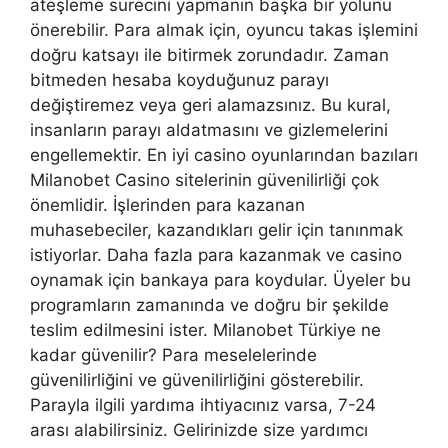
ateşleme sürecini yapmanın başka bir yolunu
önerebilir. Para almak için, oyuncu takas işlemini
doğru katsayı ile bitirmek zorundadır. Zaman
bitmeden hesaba koyduğunuz parayı
değiştiremez veya geri alamazsınız. Bu kural,
insanların parayı aldatmasını ve gizlemelerini
engellemektir. En iyi casino oyunlarından bazıları
Milanobet Casino sitelerinin güvenilirliği çok
önemlidir. İşlerinden para kazanan
muhasebeciler, kazandıkları gelir için tanınmak
istiyorlar. Daha fazla para kazanmak ve casino
oynamak için bankaya para koydular. Üyeler bu
programların zamanında ve doğru bir şekilde
teslim edilmesini ister. Milanobet Türkiye ne
kadar güvenilir? Para meselelerinde
güvenilirliğini ve güvenilirliğini gösterebilir.
Parayla ilgili yardıma ihtiyacınız varsa, 7-24
arası alabilirsiniz. Gelirinizde size yardımcı