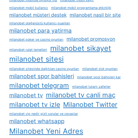
milanobet mobilde oynuyor mu
milanobet mobil kayıt
milanobet mobil kullanıcı
milanobet mobil programlama etkinliği
milanobet müşteri destek
milanobet nasil bir site
milanobet olağanüstü kullanıcı puanları
milanobet para yatirma
milanobet promosyon
milanobet poker ve casino oyunları
milanobet sikayet
milanobet rulet temelleri
milanobet sitesi
milanobet sitesinde dağıtılan casino oyunları
milanobet slot oyunları
milanobet spor bahisleri
milanobet spor bahisleri kar
milanobet telegram
milanobet tutarlı zaferler
milanobet tv canli maç
milanobet tv
milanobet tv izle
Milanobet Twitter
milanobet vip nedir gizli sorular ve cevaplar
milanobet whatsapp
Milanobet Yeni Adres