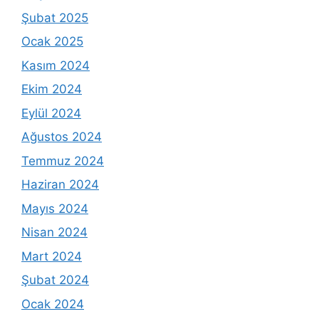
Şubat 2025
Ocak 2025
Kasım 2024
Ekim 2024
Eylül 2024
Ağustos 2024
Temmuz 2024
Haziran 2024
Mayıs 2024
Nisan 2024
Mart 2024
Şubat 2024
Ocak 2024