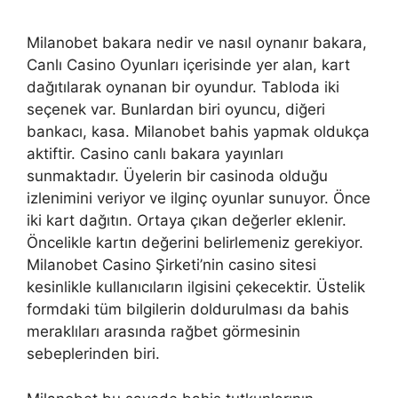
Milanobet bakara nedir ve nasıl oynanır bakara,
Canlı Casino Oyunları içerisinde yer alan, kart
dağıtılarak oynanan bir oyundur. Tabloda iki
seçenek var. Bunlardan biri oyuncu, diğeri
bankacı, kasa. Milanobet bahis yapmak oldukça
aktiftir. Casino canlı bakara yayınları
sunmaktadır. Üyelerin bir casinoda olduğu
izlenimini veriyor ve ilginç oyunlar sunuyor. Önce
iki kart dağıtın. Ortaya çıkan değerler eklenir.
Öncelikle kartın değerini belirlemeniz gerekiyor.
Milanobet Casino Şirketi’nin casino sitesi
kesinlikle kullanıcıların ilgisini çekecektir. Üstelik
formdaki tüm bilgilerin doldurulması da bahis
meraklıları arasında rağbet görmesinin
sebeplerinden biri.