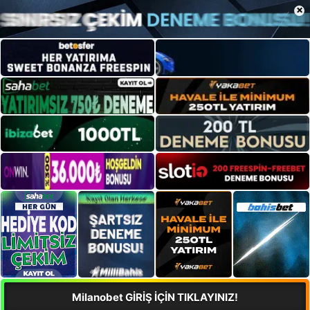
×
Milanobet GİRİŞ İÇİN TIKLAYINIZ!