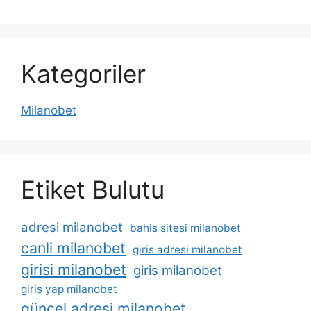
Kategoriler
Milanobet
Etiket Bulutu
adresi milanobet
bahis sitesi milanobet
canli milanobet
giris adresi milanobet
girisi milanobet
giris milanobet
giris yap milanobet
güncel adresi milanobet