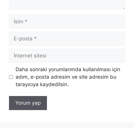
İsim
E-
posta
İnternet
sitesi
Daha sonraki yorumlarımda kullanılması için
adım, e-posta adresim ve site adresim bu
tarayıcıya kaydedilsin.