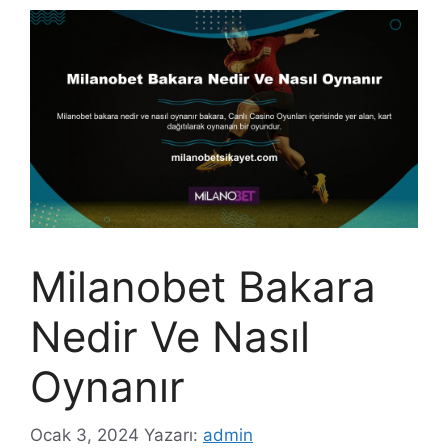
Milanobet Bakara
Nedir Ve Nasıl
Oynanır
Ocak 3, 2024
Yazarı:
admin