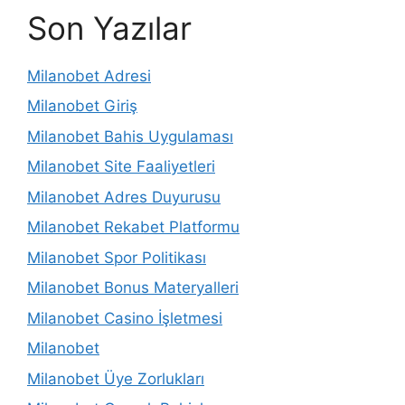
Son Yazılar
Milanobet Adresi
Milanobet Giriş
Milanobet Bahis Uygulaması
Milanobet Site Faaliyetleri
Milanobet Adres Duyurusu
Milanobet Rekabet Platformu
Milanobet Spor Politikası
Milanobet Bonus Materyalleri
Milanobet Casino İşletmesi
Milanobet
Milanobet Üye Zorlukları