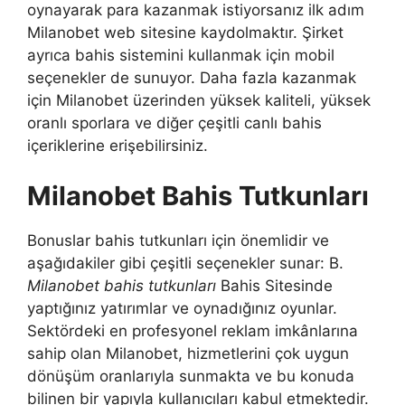
oynayarak para kazanmak istiyorsanız ilk adım
Milanobet web sitesine kaydolmaktır. Şirket
ayrıca bahis sistemini kullanmak için mobil
seçenekler de sunuyor. Daha fazla kazanmak
için Milanobet üzerinden yüksek kaliteli, yüksek
oranlı sporlara ve diğer çeşitli canlı bahis
içeriklerine erişebilirsiniz.
Milanobet Bahis Tutkunları
Bonuslar bahis tutkunları için önemlidir ve
aşağıdakiler gibi çeşitli seçenekler sunar: B.
Milanobet bahis tutkunları
Bahis Sitesinde
yaptığınız yatırımlar ve oynadığınız oyunlar.
Sektördeki en profesyonel reklam imkânlarına
sahip olan Milanobet, hizmetlerini çok uygun
dönüşüm oranlarıyla sunmakta ve bu konuda
bilinen bir yapıyla kullanıcıları kabul etmektedir.