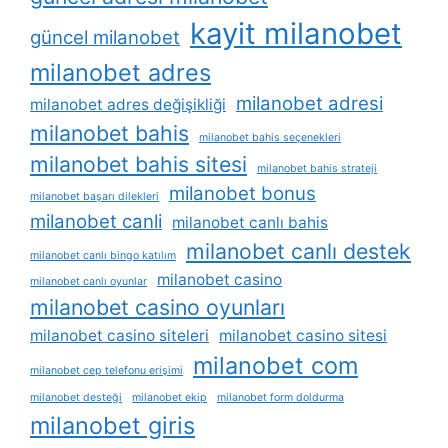
kayit milanobet
güncel milanobet
milanobet adres
milanobet adresi
milanobet adres değişikliği
milanobet bahis
milanobet bahis seçenekleri
milanobet bahis sitesi
milanobet bahis strateji
milanobet bonus
milanobet başarı dilekleri
milanobet canli
milanobet canlı bahis
milanobet canlı destek
milanobet canlı bingo katılım
milanobet casino
milanobet canlı oyunlar
milanobet casino oyunları
milanobet casino siteleri
milanobet casino sitesi
milanobet com
milanobet cep telefonu erişimi
milanobet desteği
milanobet ekip
milanobet form doldurma
milanobet giris