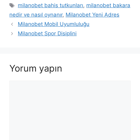
Etiketler
milanobet bahis tutkunları
,
milanobet bakara
nedir ve nasıl oynanır
,
Milanobet Yeni Adres
Milanobet Mobil Uyumluluğu
Milanobet Spor Disiplini
Yorum yapın
Yorum