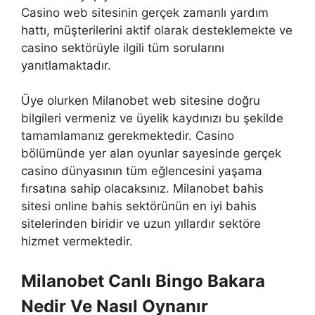
Casino web sitesinin gerçek zamanlı yardım
hattı, müşterilerini aktif olarak desteklemekte ve
casino sektörüyle ilgili tüm sorularını
yanıtlamaktadır.
Üye olurken Milanobet web sitesine doğru
bilgileri vermeniz ve üyelik kaydınızı bu şekilde
tamamlamanız gerekmektedir. Casino
bölümünde yer alan oyunlar sayesinde gerçek
casino dünyasının tüm eğlencesini yaşama
fırsatına sahip olacaksınız. Milanobet bahis
sitesi online bahis sektörünün en iyi bahis
sitelerinden biridir ve uzun yıllardır sektöre
hizmet vermektedir.
Milanobet Canlı Bingo Bakara
Nedir Ve Nasıl Oynanır