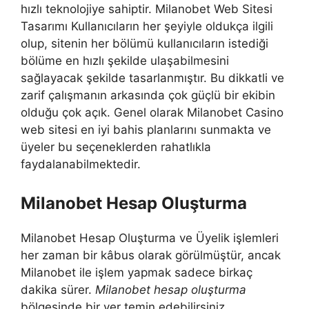
hızlı teknolojiye sahiptir. Milanobet Web Sitesi
Tasarımı Kullanıcıların her şeyiyle oldukça ilgili
olup, sitenin her bölümü kullanıcıların istediği
bölüme en hızlı şekilde ulaşabilmesini
sağlayacak şekilde tasarlanmıştır. Bu dikkatli ve
zarif çalışmanın arkasında çok güçlü bir ekibin
olduğu çok açık. Genel olarak Milanobet Casino
web sitesi en iyi bahis planlarını sunmakta ve
üyeler bu seçeneklerden rahatlıkla
faydalanabilmektedir.
Milanobet Hesap Oluşturma
Milanobet Hesap Oluşturma ve Üyelik işlemleri
her zaman bir kâbus olarak görülmüştür, ancak
Milanobet ile işlem yapmak sadece birkaç
dakika sürer.
Milanobet hesap oluşturma
bölgesinde bir yer temin edebilirsiniz.