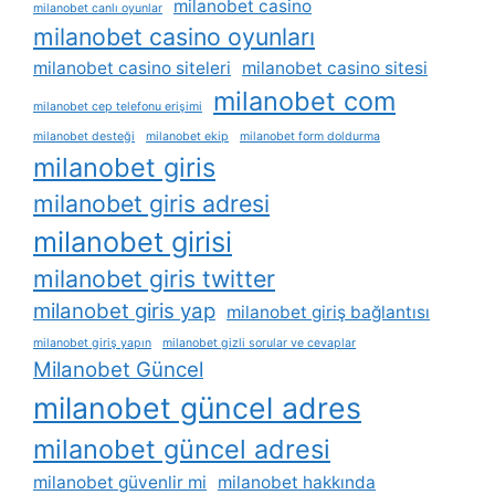
milanobet casino
milanobet canlı oyunlar
milanobet casino oyunları
milanobet casino siteleri
milanobet casino sitesi
milanobet com
milanobet cep telefonu erişimi
milanobet desteği
milanobet ekip
milanobet form doldurma
milanobet giris
milanobet giris adresi
milanobet girisi
milanobet giris twitter
milanobet giris yap
milanobet giriş bağlantısı
milanobet giriş yapın
milanobet gizli sorular ve cevaplar
Milanobet Güncel
milanobet güncel adres
milanobet güncel adresi
milanobet güvenlir mi
milanobet hakkında