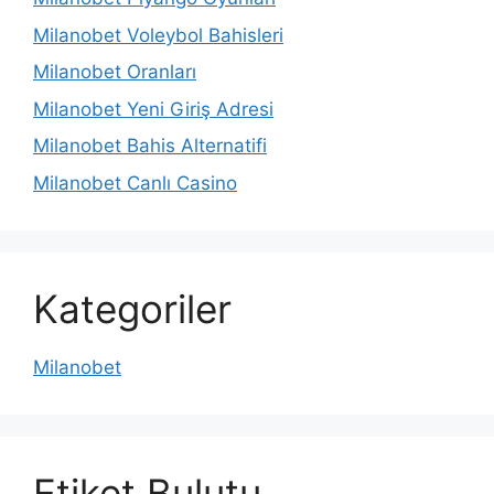
Milanobet Voleybol Bahisleri
Milanobet Oranları
Milanobet Yeni Giriş Adresi
Milanobet Bahis Alternatifi
Milanobet Canlı Casino
Kategoriler
Milanobet
Etiket Bulutu