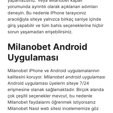
yapamazsınız. Veya Milanobet kapalı
yorumunda ayrıntılı olarak açıklanan adımları
deneyin. Bu nedenle iPhone tarayıcınız
aracılığıyla siteye yalnızca birkaç saniye içinde
giriş yapabilir ve tüm bahis seçeneklerine hiçbir
sorun yaşamadan erişebilirsiniz.
Milanobet Android
Uygulaması
Milanobet iPhone ve Android uygulamalarının
kalitesini koruyor.
Milanobet android uygulaması
Android uygulaması üyelerin siteye 7/24
erişmesine olanak sağlamaktadır. Birçok alanda
çok çeşitli seçenekler mevcut, bu nedenle
Milanobet faydalarını öğrenmek istiyorsanız
Milanobet Nasıl web sitesi incelememize göz