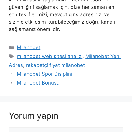
güvenliğini sağlamak için, bize her zaman en
son tekliflerimizi, mevcut giriş adresinizi ve
sizinle etkileşim kurabileceğimiz doğru kanalı
sağlamanız önemlidir.
Kategoriler
Milanobet
Etiketler
milanobet web sitesi analizi
,
Milanobet Yeni
Adres
,
rekabetçi fiyat milanobet
Milanobet Spor Disiplini
Milanobet Bonusu
Yorum yapın
Yorum