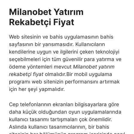
Milanobet Yatırım
Rekabetçi Fiyat
Web sitesinin ve bahis uygulamasının bahis
sayfasının bir yansımasıdır. Kullanıcıların
kendilerine uygun ve ilgilerini çeken teknolojiyi
seçebilmeleri için tüm güvenilir para yatırma ve
ödeme yöntemleri mevcut
Milanobet yatırım
rekabetçi fiyat
olmalıdır.Bir mobil uygulama
programı web sitenizin performansını artırmak
için her şeyi yapmalıdır.
Cep telefonlarının ekranları bilgisayarlara göre
daha küçük olduğundan oyun uygulamalarında
kullanıcı tasarımı tartışmaları çok önemlidir.
Aslında kullanıcı tasarımcılarının, bir bahis