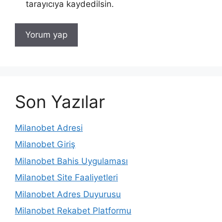
tarayıcıya kaydedilsin.
Son Yazılar
Milanobet Adresi
Milanobet Giriş
Milanobet Bahis Uygulaması
Milanobet Site Faaliyetleri
Milanobet Adres Duyurusu
Milanobet Rekabet Platformu