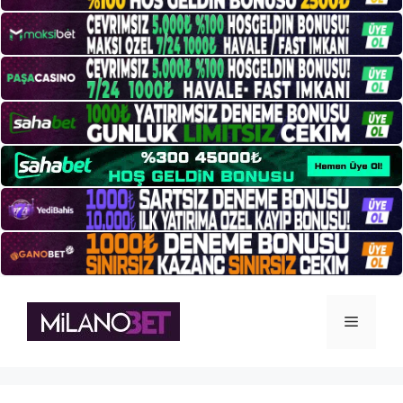
İçeriğe
atla
Menü