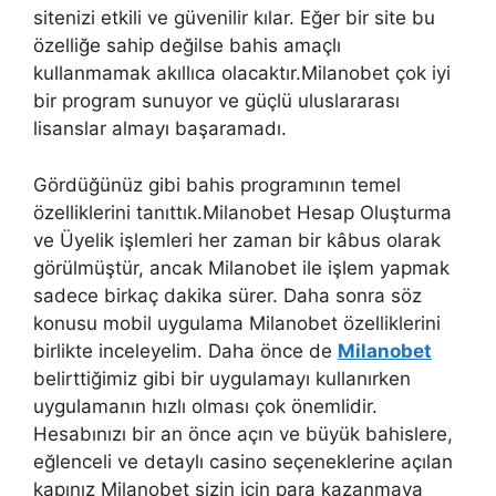
sitenizi etkili ve güvenilir kılar. Eğer bir site bu
özelliğe sahip değilse bahis amaçlı
kullanmamak akıllıca olacaktır.Milanobet çok iyi
bir program sunuyor ve güçlü uluslararası
lisanslar almayı başaramadı.
Gördüğünüz gibi bahis programının temel
özelliklerini tanıttık.Milanobet Hesap Oluşturma
ve Üyelik işlemleri her zaman bir kâbus olarak
görülmüştür, ancak Milanobet ile işlem yapmak
sadece birkaç dakika sürer. Daha sonra söz
konusu mobil uygulama Milanobet özelliklerini
birlikte inceleyelim. Daha önce de
Milanobet
belirttiğimiz gibi bir uygulamayı kullanırken
uygulamanın hızlı olması çok önemlidir.
Hesabınızı bir an önce açın ve büyük bahislere,
eğlenceli ve detaylı casino seçeneklerine açılan
kapınız Milanobet sizin için para kazanmaya