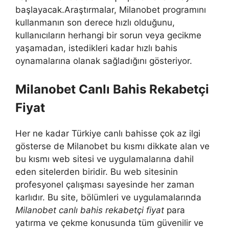
başlayacak.Araştırmalar, Milanobet programını
kullanmanın son derece hızlı olduğunu,
kullanıcıların herhangi bir sorun veya gecikme
yaşamadan, istedikleri kadar hızlı bahis
oynamalarına olanak sağladığını gösteriyor.
Milanobet Canlı Bahis Rekabetçi
Fiyat
Her ne kadar Türkiye canlı bahisse çok az ilgi
gösterse de Milanobet bu kısmı dikkate alan ve
bu kısmı web sitesi ve uygulamalarına dahil
eden sitelerden biridir. Bu web sitesinin
profesyonel çalışması sayesinde her zaman
karlıdır. Bu site, bölümleri ve uygulamalarında
Milanobet canlı bahis rekabetçi fiyat
para
yatırma ve çekme konusunda tüm güvenilir ve