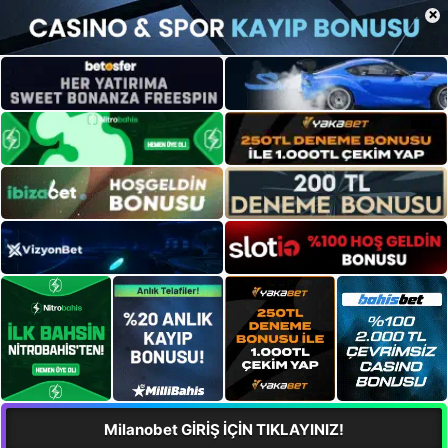
×
Milanobet GİRİŞ İÇİN TIKLAYINIZ!