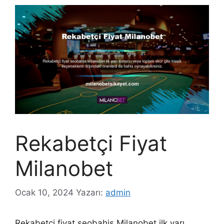
Rekabetçi Fiyat
Milanobet
Ocak 10, 2024
Yazarı:
admin
Rekabetçi fiyat seobahis Milanobet ilk yarı