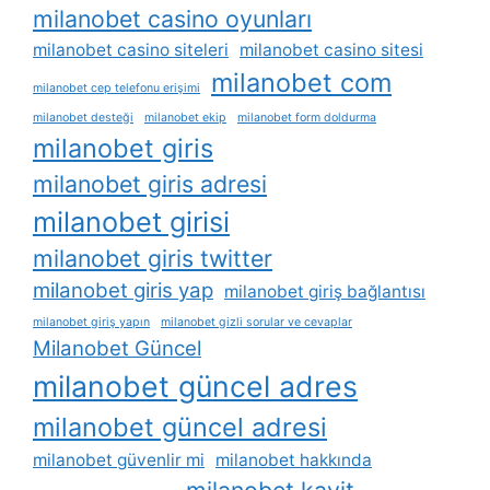
milanobet casino oyunları
milanobet casino siteleri
milanobet casino sitesi
milanobet com
milanobet cep telefonu erişimi
milanobet desteği
milanobet ekip
milanobet form doldurma
milanobet giris
milanobet giris adresi
milanobet girisi
milanobet giris twitter
milanobet giris yap
milanobet giriş bağlantısı
milanobet giriş yapın
milanobet gizli sorular ve cevaplar
Milanobet Güncel
milanobet güncel adres
milanobet güncel adresi
milanobet güvenlir mi
milanobet hakkında