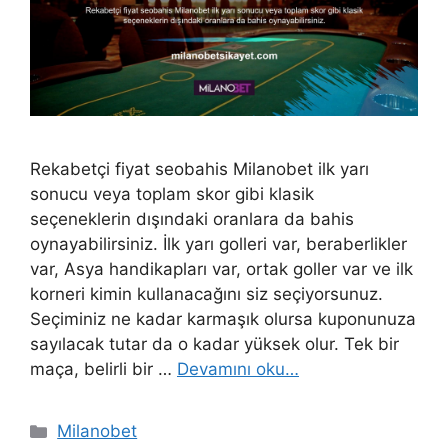
Rekabetçi fiyat seobahis Milanobet ilk yarı
sonucu veya toplam skor gibi klasik
seçeneklerin dışındaki oranlara da bahis
oynayabilirsiniz. İlk yarı golleri var, beraberlikler
var, Asya handikapları var, ortak goller var ve ilk
korneri kimin kullanacağını siz seçiyorsunuz.
Seçiminiz ne kadar karmaşık olursa kuponunuza
sayılacak tutar da o kadar yüksek olur. Tek bir
maça, belirli bir …
Devamını oku…
Kategoriler
Milanobet