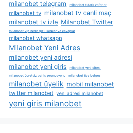
milanobet telegram
milanobet tutarlı zaferler
milanobet tv canli maç
milanobet tv
milanobet tv izle
Milanobet Twitter
milanobet vip nedir gizli sorular ve cevaplar
milanobet whatsapp
Milanobet Yeni Adres
milanobet yeni adresi
milanobet yeni giris
milanobet yeni sitesi
milanobet ücretsiz bahis promosyonu
milanobet üye belgesi
milanobet üyelik
mobil milanobet
twitter milanobet
yeni adresi milanobet
yeni giris milanobet