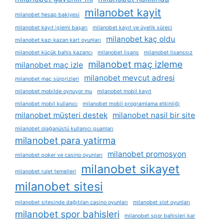
milanobet kayit
milanobet hesap bakiyesi
milanobet kayıt i̇şlemi başarı
milanobet kayıt ve üyelik süreci
milanobet kaç oldu
milanobet kazı kazan kart oyunları
milanobet küçük bahis kazancı
milanobet lisans
milanobet lisanssız
milanobet maç izleme
milanobet maç izle
milanobet mevcut adresi
milanobet maç sürprizleri
milanobet mobilde oynuyor mu
milanobet mobil kayıt
milanobet mobil kullanıcı
milanobet mobil programlama etkinliği
milanobet müşteri destek
milanobet nasil bir site
milanobet olağanüstü kullanıcı puanları
milanobet para yatirma
milanobet promosyon
milanobet poker ve casino oyunları
milanobet sikayet
milanobet rulet temelleri
milanobet sitesi
milanobet sitesinde dağıtılan casino oyunları
milanobet slot oyunları
milanobet spor bahisleri
milanobet spor bahisleri kar