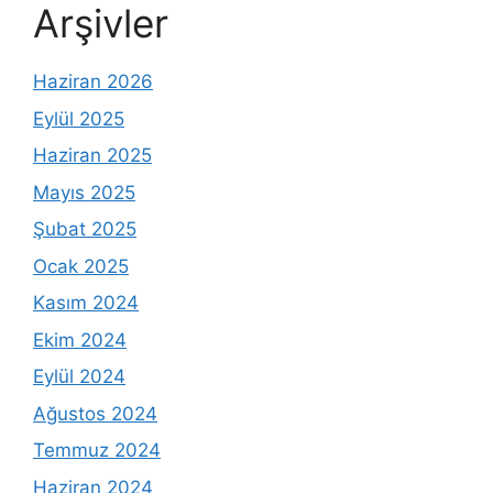
Arşivler
Haziran 2026
Eylül 2025
Haziran 2025
Mayıs 2025
Şubat 2025
Ocak 2025
Kasım 2024
Ekim 2024
Eylül 2024
Ağustos 2024
Temmuz 2024
Haziran 2024