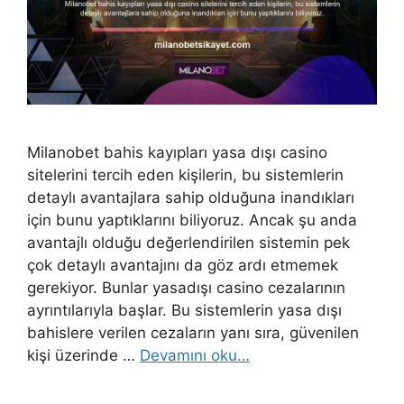
Milanobet bahis kayıpları yasa dışı casino
sitelerini tercih eden kişilerin, bu sistemlerin
detaylı avantajlara sahip olduğuna inandıkları
için bunu yaptıklarını biliyoruz. Ancak şu anda
avantajlı olduğu değerlendirilen sistemin pek
çok detaylı avantajını da göz ardı etmemek
gerekiyor. Bunlar yasadışı casino cezalarının
ayrıntılarıyla başlar. Bu sistemlerin yasa dışı
bahislere verilen cezaların yanı sıra, güvenilen
kişi üzerinde …
Devamını oku…