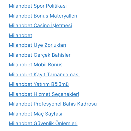
Milanobet Spor Politikası
Milanobet Bonus Materyalleri
Milanobet Casino İşletmesi
Milanobet
Milanobet Üye Zorlukları
Milanobet Gerçek Bahisler
Milanobet Mobil Bonus
Milanobet Kayıt Tamamlaması
Milanobet Yatırım Bölümü
Milanobet Hizmet Seçenekleri
Milanobet Profesyonel Bahis Kadrosu
Milanobet Maç Sayfası
Milanobet Güvenlik Önlemleri