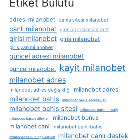
Etiket Bulutu
adresi milanobet
bahis sitesi milanobet
canli milanobet
giris adresi milanobet
girisi milanobet
giris milanobet
giris yap milanobet
güncel adresi milanobet
kayit milanobet
güncel milanobet
milanobet adres
milanobet adresi
milanobet adres değişikliği
milanobet bahis
milanobet bahis seçenekleri
milanobet bahis sitesi
milanobet bahis strateji
milanobet bonus
milanobet başarı dilekleri
milanobet canli
milanobet canlı bahis
milanobet canlı destek
milanobet canlı bingo katılım