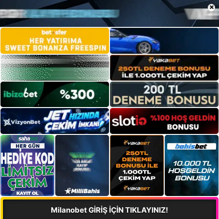
×
Milanobet GİRİŞ İÇİN TIKLAYINIZ!