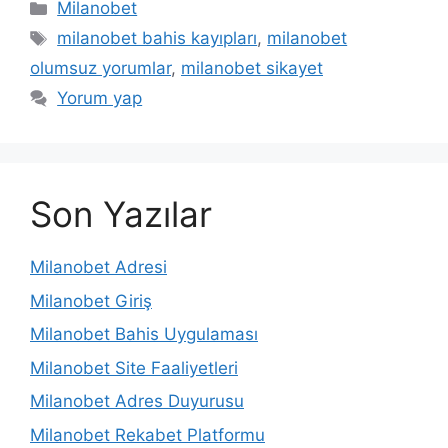
Kategoriler
Milanobet
Etiketler
milanobet bahis kayıpları
,
milanobet
olumsuz yorumlar
,
milanobet sikayet
Yorum yap
Son Yazılar
Milanobet Adresi
Milanobet Giriş
Milanobet Bahis Uygulaması
Milanobet Site Faaliyetleri
Milanobet Adres Duyurusu
Milanobet Rekabet Platformu