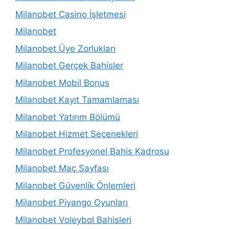
Milanobet Casino İşletmesi
Milanobet
Milanobet Üye Zorlukları
Milanobet Gerçek Bahisler
Milanobet Mobil Bonus
Milanobet Kayıt Tamamlaması
Milanobet Yatırım Bölümü
Milanobet Hizmet Seçenekleri
Milanobet Profesyonel Bahis Kadrosu
Milanobet Maç Sayfası
Milanobet Güvenlik Önlemleri
Milanobet Piyango Oyunları
Milanobet Voleybol Bahisleri