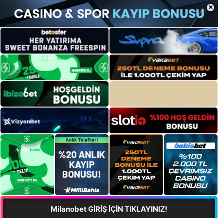
×
Milanobet GİRİŞ İÇİN TIKLAYINIZ!