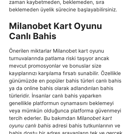
zaman kaybetmeden, beklemeden, sıra
beklemeden üyelik sürecine başlayabilirsiniz.
Milanobet Kart Oyunu
Canlı Bahis
Önerilen miktarlar Milanobet kart oyunu
turnuvalarında patlama riski taşıyor ancak
mevcut promosyonlar ve bonuslar size
kayıplarınızı karşılama fırsatı sunabilir. Özellikle
günümüzde en popüler bahis türleri canlı bahis
ya da online bahis olarak adlandırılan bahis
türleridir. İnsanlar canlı bahis yaparken
genellikle platformun oynamasını beklemeyi
veya mümkün olduğunca platforma güvenmeyi
tercih ederler. Bu bakımdan
Milanobet kart
oyunu canlı bahis
adresi bahis tutkunlarının ve
bahis dostu bir adres arayanların tek ve gerçek