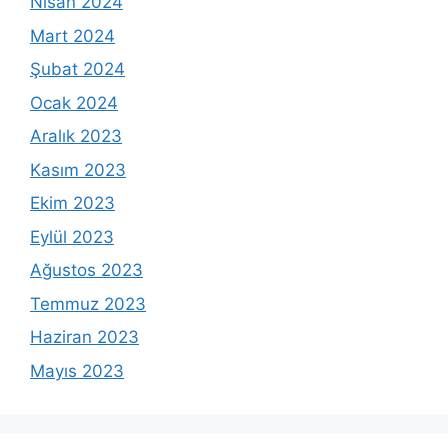
Nisan 2024
Mart 2024
Şubat 2024
Ocak 2024
Aralık 2023
Kasım 2023
Ekim 2023
Eylül 2023
Ağustos 2023
Temmuz 2023
Haziran 2023
Mayıs 2023