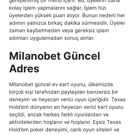
genişletilmiş bir menü içerir. Bu, üyelerin daha
kolay işlem yapmalarını sağlar. İşlem hızı
üyelerden yüksek puan alıyor. Bunun nedeni her
adımın yalnızca birkaç dakika sürmesidir. Üyeler
zaman kaybetmeden veya gereksiz işlem
adımları uygulamadan sonuç alırlar.
Milanobet Güncel
Adres
Milanobet güncel ev kart oyunu, ülkemizde
birçok kişi tarafından paylaşılan benzersiz bir
deneyim ve heyecan verici oyun içeriğidir. Texas
Hold’em dünyanın en heyecan verici kart oyunu
seçildi, ancak herkes farklı oyunlardan ve
aktivitelerden hoşlanır ve hoşlanır. Eşsiz Texas
Hold’em poker deneyimi, canlı oyun siteleri ve