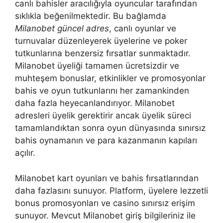
canlı bahisler aracılığıyla oyuncular tarafından
sıklıkla beğenilmektedir. Bu bağlamda
Milanobet güncel adres
, canlı oyunlar ve
turnuvalar düzenleyerek üyelerine ve poker
tutkunlarına benzersiz fırsatlar sunmaktadır.
Milanobet üyeliği tamamen ücretsizdir ve
muhteşem bonuslar, etkinlikler ve promosyonlar
bahis ve oyun tutkunlarını her zamankinden
daha fazla heyecanlandırıyor. Milanobet
adresleri üyelik gerektirir ancak üyelik süreci
tamamlandıktan sonra oyun dünyasında sınırsız
bahis oynamanın ve para kazanmanın kapıları
açılır.
Milanobet kart oyunları ve bahis fırsatlarından
daha fazlasını sunuyor. Platform, üyelere lezzetli
bonus promosyonları ve casino sınırsız erişim
sunuyor. Mevcut Milanobet giriş bilgileriniz ile