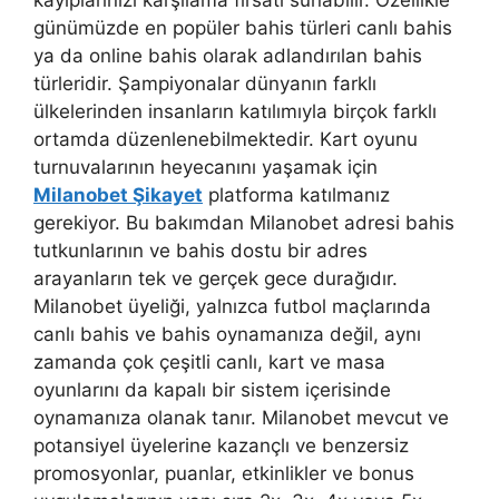
kayıplarınızı karşılama fırsatı sunabilir. Özellikle
günümüzde en popüler bahis türleri canlı bahis
ya da online bahis olarak adlandırılan bahis
türleridir. Şampiyonalar dünyanın farklı
ülkelerinden insanların katılımıyla birçok farklı
ortamda düzenlenebilmektedir. Kart oyunu
turnuvalarının heyecanını yaşamak için
Milanobet Şikayet
platforma katılmanız
gerekiyor. Bu bakımdan Milanobet adresi bahis
tutkunlarının ve bahis dostu bir adres
arayanların tek ve gerçek gece durağıdır.
Milanobet üyeliği, yalnızca futbol maçlarında
canlı bahis ve bahis oynamanıza değil, aynı
zamanda çok çeşitli canlı, kart ve masa
oyunlarını da kapalı bir sistem içerisinde
oynamanıza olanak tanır. Milanobet mevcut ve
potansiyel üyelerine kazançlı ve benzersiz
promosyonlar, puanlar, etkinlikler ve bonus