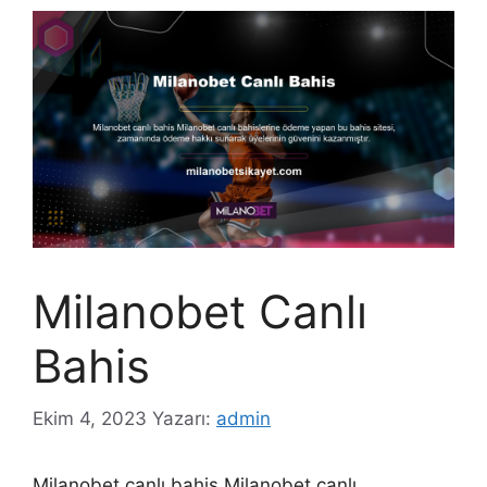
Milanobet Canlı
Bahis
Ekim 4, 2023
Yazarı:
admin
Milanobet canlı bahis Milanobet canlı