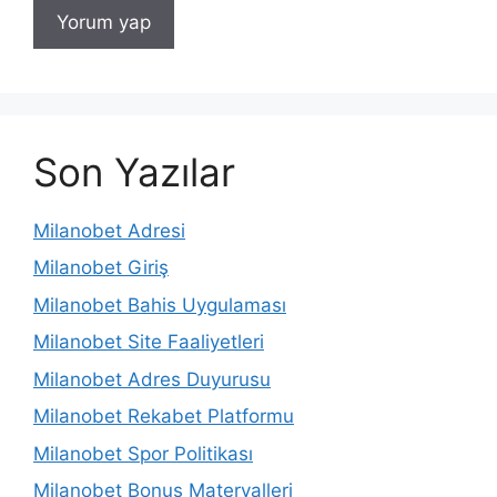
Son Yazılar
Milanobet Adresi
Milanobet Giriş
Milanobet Bahis Uygulaması
Milanobet Site Faaliyetleri
Milanobet Adres Duyurusu
Milanobet Rekabet Platformu
Milanobet Spor Politikası
Milanobet Bonus Materyalleri