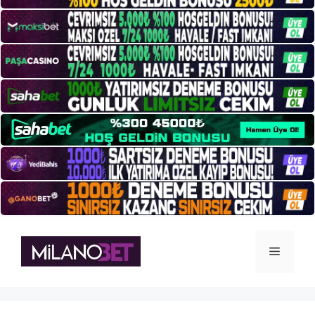
İçeriğe
atla
Menü