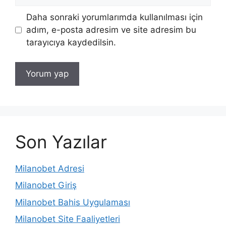
sitesi
Daha sonraki yorumlarımda kullanılması için
adım, e-posta adresim ve site adresim bu
tarayıcıya kaydedilsin.
Son Yazılar
Milanobet Adresi
Milanobet Giriş
Milanobet Bahis Uygulaması
Milanobet Site Faaliyetleri