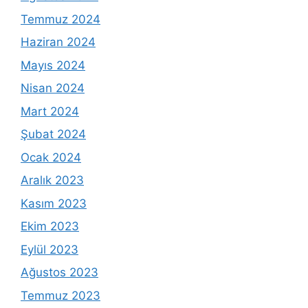
Temmuz 2024
Haziran 2024
Mayıs 2024
Nisan 2024
Mart 2024
Şubat 2024
Ocak 2024
Aralık 2023
Kasım 2023
Ekim 2023
Eylül 2023
Ağustos 2023
Temmuz 2023