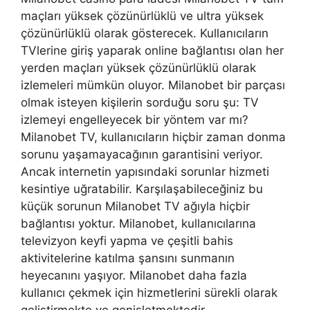
maçları yüksek çözünürlüklü ve ultra yüksek
çözünürlüklü olarak gösterecek. Kullanıcıların
TVlerine giriş yaparak online bağlantısı olan her
yerden maçları yüksek çözünürlüklü olarak
izlemeleri mümkün oluyor. Milanobet bir parçası
olmak isteyen kişilerin sorduğu soru şu: TV
izlemeyi engelleyecek bir yöntem var mı?
Milanobet TV, kullanıcıların hiçbir zaman donma
sorunu yaşamayacağının garantisini veriyor.
Ancak internetin yapısındaki sorunlar hizmeti
kesintiye uğratabilir. Karşılaşabileceğiniz bu
küçük sorunun Milanobet TV ağıyla hiçbir
bağlantısı yoktur. Milanobet, kullanıcılarına
televizyon keyfi yapma ve çeşitli bahis
aktivitelerine katılma şansını sunmanın
heyecanını yaşıyor. Milanobet daha fazla
kullanıcı çekmek için hizmetlerini sürekli olarak