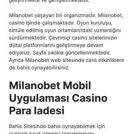
geliştirmekte ve genişletmektedir.
Milanobet yaşayan bir organizmadır. Milanobet,
casino işinde çalışmaktadır. Oyun kuruluşu,
simüle edilmiş oyun ortamlarındaki uzmanlığını
sürdürmektedir. Çevrimiçi casino sitelerimizin
dijital platformlarını geliştirmeye devam
ediyoruz. Sayfa sıklıkla güncellenmektedir.
Ayrıca Milanobet web sitesinde canlı etkinliklere
de bahis oynayabilirsiniz.
Milanobet Mobil
Uygulaması Casino
Para Iadesi
Bahis Sitesinde bahis oynayabilmek için
üyelerin kayıt işlemini tamamlaması