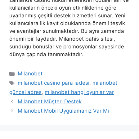
zamanda casino hükümetlerinden ödüller alır ve
kullanıcıların önceki oyun etkinliklerine göre
uyarlanmış çeşitli destek hizmetleri sunar. Yeni
kullanıcılara ilk kayıt olduklarında önemli teşvik
ve avantajlar sunulmaktadır. Bu aynı zamanda
önemli bir faydadır. Milanobet bahis sitesi,
sunduğu bonuslar ve promosyonlar sayesinde
dünya çapında tanınmaktadır.
Kategoriler
Milanobet
Etiketler
milanobet casino para i̇adesi
,
milanobet
güncel adres
,
milanobet hangi oyunlar var
Milanobet Müşteri Destek
Milanobet Mobil Uygulamanız Var Mı