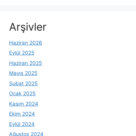
Arşivler
Haziran 2026
Eylül 2025
Haziran 2025
Mayıs 2025
Şubat 2025
Ocak 2025
Kasım 2024
Ekim 2024
Eylül 2024
Ağustos 2024