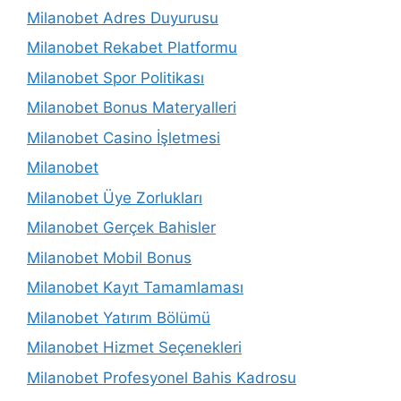
Milanobet Adres Duyurusu
Milanobet Rekabet Platformu
Milanobet Spor Politikası
Milanobet Bonus Materyalleri
Milanobet Casino İşletmesi
Milanobet
Milanobet Üye Zorlukları
Milanobet Gerçek Bahisler
Milanobet Mobil Bonus
Milanobet Kayıt Tamamlaması
Milanobet Yatırım Bölümü
Milanobet Hizmet Seçenekleri
Milanobet Profesyonel Bahis Kadrosu