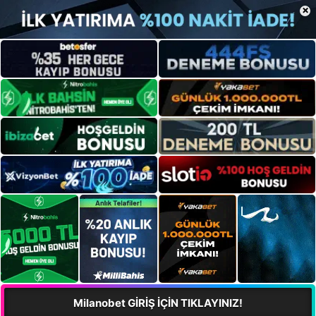
×
Milanobet GİRİŞ İÇİN TIKLAYINIZ!