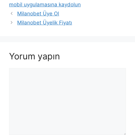
mobil uygulamasına kaydolun
Milanobet Üye Ol
Milanobet Üyelik Fiyatı
Yorum yapın
Yorum