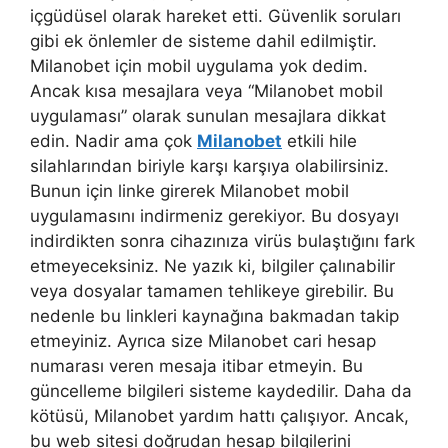
içgüdüsel olarak hareket etti. Güvenlik soruları
gibi ek önlemler de sisteme dahil edilmiştir.
Milanobet için mobil uygulama yok dedim.
Ancak kısa mesajlara veya “Milanobet mobil
uygulaması” olarak sunulan mesajlara dikkat
edin. Nadir ama çok
Milanobet
etkili hile
silahlarından biriyle karşı karşıya olabilirsiniz.
Bunun için linke girerek Milanobet mobil
uygulamasını indirmeniz gerekiyor. Bu dosyayı
indirdikten sonra cihazınıza virüs bulaştığını fark
etmeyeceksiniz. Ne yazık ki, bilgiler çalınabilir
veya dosyalar tamamen tehlikeye girebilir. Bu
nedenle bu linkleri kaynağına bakmadan takip
etmeyiniz. Ayrıca size Milanobet cari hesap
numarası veren mesaja itibar etmeyin. Bu
güncelleme bilgileri sisteme kaydedilir. Daha da
kötüsü, Milanobet yardım hattı çalışıyor. Ancak,
bu web sitesi doğrudan hesap bilgilerini