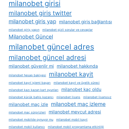
milanobet girisi
milanobet giris twitter
milanobet giris yap
milanobet giriş bağlantısı
milanobet giriş yapın
milanobet gizli sorular ve cevaplar
Milanobet Güncel
milanobet güncel adres
milanobet güncel adresi
milanobet güvenlir mi
milanobet hakkında
milanobet kayit
milanobet hesap bakiyesi
milanobet kayıt i̇şlemi başarı
milanobet kayıt ve üyelik süreci
milanobet kaç oldu
milanobet kazı kazan kart oyunları
milanobet küçük bahis kazancı
milanobet lisans
milanobet lisanssız
milanobet maç izleme
milanobet maç izle
milanobet mevcut adresi
milanobet maç sürprizleri
milanobet mobilde oynuyor mu
milanobet mobil kayıt
milanobet mobil kullanıcı
milanobet mobil programlama etkinliği