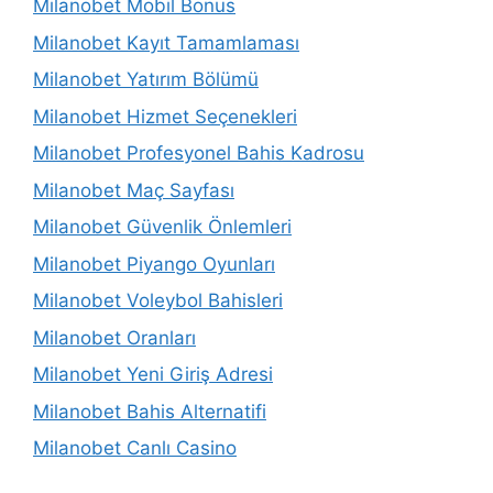
Milanobet Mobil Bonus
Milanobet Kayıt Tamamlaması
Milanobet Yatırım Bölümü
Milanobet Hizmet Seçenekleri
Milanobet Profesyonel Bahis Kadrosu
Milanobet Maç Sayfası
Milanobet Güvenlik Önlemleri
Milanobet Piyango Oyunları
Milanobet Voleybol Bahisleri
Milanobet Oranları
Milanobet Yeni Giriş Adresi
Milanobet Bahis Alternatifi
Milanobet Canlı Casino