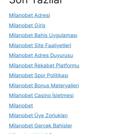
Milanobet Adresi
Milanobet Giriş
Milanobet Bahis Uygulaması
Milanobet Site Faaliyetleri
Milanobet Adres Duyurusu
Milanobet Rekabet Platformu
Milanobet Spor Politikası
Milanobet Bonus Materyalleri
Milanobet Casino İşletmesi
Milanobet
Milanobet Üye Zorlukları
Milanobet Gerçek Bahisler