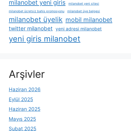
milanobet yeni giris
milanobet yeni sitesi
milanobet ücretsiz bahis promosyonu
milanobet üye belgesi
milanobet üyelik
mobil milanobet
twitter milanobet
yeni adresi milanobet
yeni giris milanobet
Arşivler
Haziran 2026
Eylül 2025
Haziran 2025
Mayıs 2025
Şubat 2025