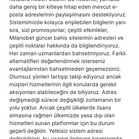
daha geniş bir kitleye hitap eden mevcut e-
posta adreslerinin paylaşılmasını destekliyoruz.
Sistemimizde kolayca erişilebilen bilgilerin yanı
sıra, sizi promosyonlar, çeşitli etkinlikler,
Milanobet güncel bahis sitelerinin adresleri ve
çeşitli noktalar hakkında da bilgilendiriyoruz.
Her zaman uzmanlardan bahsetmiyoruz. Farklı
alternatifleri değerlendirmek isterseniz
avantajlarından bahsetmeden geçemezsiniz.
Olumsuz yönleri tartışıp takip ediyoruz ancak
müşteri hizmetlerinin ilgili konularda gerekli
aksiyonları alabileceğini de biliyoruz. Adres
değişmediği sürece değişikliği zorlamanın bir
yolu yoktur. Ancak çeşitli ülkelerde lisans
almasına rağmen ülkemizde yasa dışı olan
hizmetleri sunan platformlar için bu durum
geçerli değildir. Yetkisiz sistem adresi
değişiklikleri, bu yazının ilerleyen kısımlarında