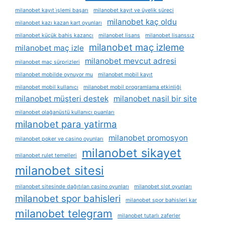
milanobet kayıt i̇şlemi başarı
milanobet kayıt ve üyelik süreci
milanobet kaç oldu
milanobet kazı kazan kart oyunları
milanobet küçük bahis kazancı
milanobet lisans
milanobet lisanssız
milanobet maç izleme
milanobet maç izle
milanobet mevcut adresi
milanobet maç sürprizleri
milanobet mobilde oynuyor mu
milanobet mobil kayıt
milanobet mobil kullanıcı
milanobet mobil programlama etkinliği
milanobet müşteri destek
milanobet nasil bir site
milanobet olağanüstü kullanıcı puanları
milanobet para yatirma
milanobet promosyon
milanobet poker ve casino oyunları
milanobet sikayet
milanobet rulet temelleri
milanobet sitesi
milanobet sitesinde dağıtılan casino oyunları
milanobet slot oyunları
milanobet spor bahisleri
milanobet spor bahisleri kar
milanobet telegram
milanobet tutarlı zaferler