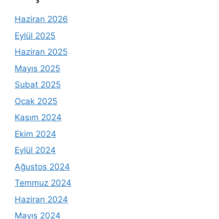
Haziran 2026
Eylül 2025
Haziran 2025
Mayıs 2025
Şubat 2025
Ocak 2025
Kasım 2024
Ekim 2024
Eylül 2024
Ağustos 2024
Temmuz 2024
Haziran 2024
Mayıs 2024