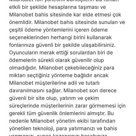
etkili bir şekilde hesaplarına taşıması ve
Milanobet bahis sitesinde kar elde etmesi çok
önemlidir. Milanobet bahis sitesinde sunulan ve
çeşitli ödeme yöntemlerini içeren ödeme
seçeneklerinden herhangi birini kullanarak
fonlarınıza güvenli bir şekilde ulaşabilirsiniz.
Oyuncuların merak ettiği sorulardan biri de
ödemelerin sürekli olarak güvenilir olup
olmadığıdır. Milanobet çekebileceğiniz para
miktarı seçtiğiniz yönteme bağlıdır ancak
Milanobet müşterilerine adil ve tutarlı
davranılmasını sağlar. Milanobet son derece
güvenli bir site olup, yatırım ve çekim
süreçlerinde müşterilerinin zarar görmemesi için
gerekli tüm güvenlik önlemlerini almıştır. Bu
nedenle Milanobet yönetim ekibi tarafından
yönetilen teknoloji, para yatırmanızı ve bahis