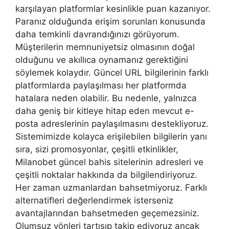
karşılayan platformlar kesinlikle puan kazanıyor.
Paranız olduğunda erişim sorunları konusunda
daha temkinli davrandığınızı görüyorum.
Müşterilerin memnuniyetsiz olmasının doğal
olduğunu ve akıllıca oynamanız gerektiğini
söylemek kolaydır. Güncel URL bilgilerinin farklı
platformlarda paylaşılması her platformda
hatalara neden olabilir. Bu nedenle, yalnızca
daha geniş bir kitleye hitap eden mevcut e-
posta adreslerinin paylaşılmasını destekliyoruz.
Sistemimizde kolayca erişilebilen bilgilerin yanı
sıra, sizi promosyonlar, çeşitli etkinlikler,
Milanobet güncel bahis sitelerinin adresleri ve
çeşitli noktalar hakkında da bilgilendiriyoruz.
Her zaman uzmanlardan bahsetmiyoruz. Farklı
alternatifleri değerlendirmek isterseniz
avantajlarından bahsetmeden geçemezsiniz.
Olumsuz yönleri tartışıp takip ediyoruz ancak