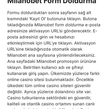
Milanobet Form Doldurma
Formu doldurduktan sonra sayfanın sağ alt
kısmındaki ‘Kayıt Ol’ butonuna tıklayın. Butona
tıkladığınızda
Milanobet form doldurma
e-posta
adresinize aktivasyon URL’si gönderecektir. E-
posta adresinizi girin ve hesabınızı
etkinleştirmek için URL’ye tıklayın. Aktivasyon
URL’sine tıkladığınızda otomatik olarak
Milanobet ana sayfasına yönlendirileceksiniz.
Ana sayfadaki Milanobet promosyon ürününe
tıklayın. Belirtilen kullanıcı adı ve şifreyi
kullanarak giriş yapın. Ülkemizde yüzlerce farklı
online casino sitesi bulunmaktadır. Öncelikle
ülkedeki tüm online casino siteleri güvenilir
değildir. Ayrıca yüzlerce dolandırıcı site var.
Casino tutkunlarına sektördeki en güvenilir,
kaliteli ve otantik casino ortamını sunan canlı