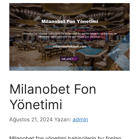
Milanobet Fon
Yönetimi
Ağustos 21, 2024
Yazarı:
admin
Milanobet fon yönetimi bahisçilerin bu fonları