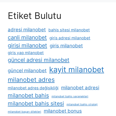
Etiket Bulutu
adresi milanobet
bahis sitesi milanobet
canli milanobet
giris adresi milanobet
girisi milanobet
giris milanobet
giris yap milanobet
güncel adresi milanobet
kayit milanobet
güncel milanobet
milanobet adres
milanobet adresi
milanobet adres değişikliği
milanobet bahis
milanobet bahis seçenekleri
milanobet bahis sitesi
milanobet bahis strateji
milanobet bonus
milanobet başarı dilekleri