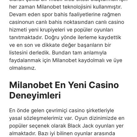
her zaman Milanobet teknolojisini kullanmıştır.
Devam eden spor bahis faaliyetlerine rağmen
casinonun canlı bahis noktasından canlı casino
hizmeti yeni krupiyeleri ve popüler oyunları
tanıtmaktadır. Doğru yönde ilerleme kaydettik
ve en son ve dikkate değer başarıların bir
listesini derledik. Bundan tam anlamıyla
faydalanmak için Milanobet kaydolmalı ve üye
olmalısınız.
Milanobet En Yeni Casino
Deneyimleri
En önde gelen çevrimiçi casino şirketleriyle
yasal sözleşmelerimiz var. Oyun dizinimizde en
popüler seçenek olarak Black Jack oyunları yer
almaktadır. Bazı iyi bilinen oyunlar arasında