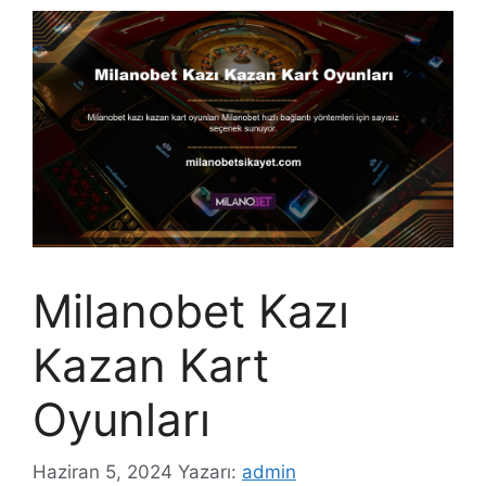
Milanobet Kazı
Kazan Kart
Oyunları
Haziran 5, 2024
Yazarı:
admin