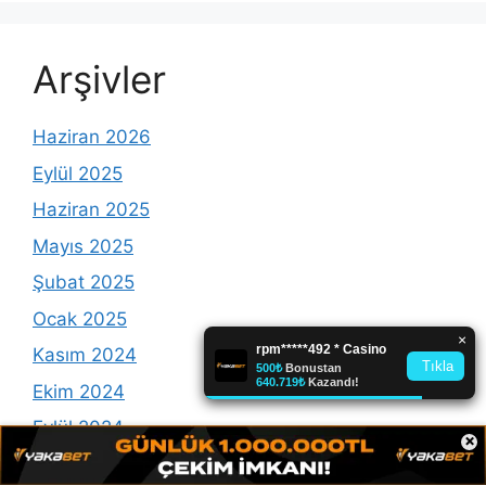
Arşivler
Haziran 2026
Eylül 2025
Haziran 2025
Mayıs 2025
Şubat 2025
Ocak 2025
Kasım 2024
Ekim 2024
Eylül 2024
×
Ağustos 2024