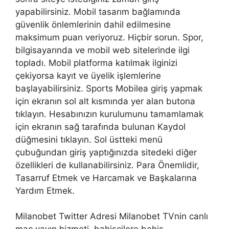
yapabilirsiniz. Mobil tasarım bağlamında
güvenlik önlemlerinin dahil edilmesine
maksimum puan veriyoruz. Hiçbir sorun. Spor,
bilgisayarında ve mobil web sitelerinde ilgi
topladı. Mobil platforma katılmak ilginizi
çekiyorsa kayıt ve üyelik işlemlerine
başlayabilirsiniz. Sports Mobilea giriş yapmak
için ekranın sol alt kısmında yer alan butona
tıklayın. Hesabınızın kurulumunu tamamlamak
için ekranın sağ tarafında bulunan Kaydol
düğmesini tıklayın. Sol üstteki menü
çubuğundan giriş yaptığınızda sitedeki diğer
özellikleri de kullanabilirsiniz. Para Önemlidir,
Tasarruf Etmek ve Harcamak ve Başkalarına
Yardım Etmek.
Milanobet Twitter Adresi Milanobet TVnin canlı