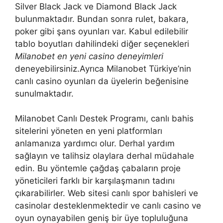
Silver Black Jack ve Diamond Black Jack
bulunmaktadır. Bundan sonra rulet, bakara,
poker gibi şans oyunları var. Kabul edilebilir
tablo boyutları dahilindeki diğer seçenekleri
Milanobet en yeni casino deneyimleri
deneyebilirsiniz.Ayrıca Milanobet Türkiye’nin
canlı casino oyunları da üyelerin beğenisine
sunulmaktadır.
Milanobet Canlı Destek Programı, canlı bahis
sitelerini yöneten en yeni platformları
anlamanıza yardımcı olur. Derhal yardım
sağlayın ve talihsiz olaylara derhal müdahale
edin. Bu yöntemle çağdaş çabaların proje
yöneticileri farklı bir karşılaşmanın tadını
çıkarabilirler. Web sitesi canlı spor bahisleri ve
casinolar desteklenmektedir ve canlı casino ve
oyun oynayabilen geniş bir üye topluluğuna