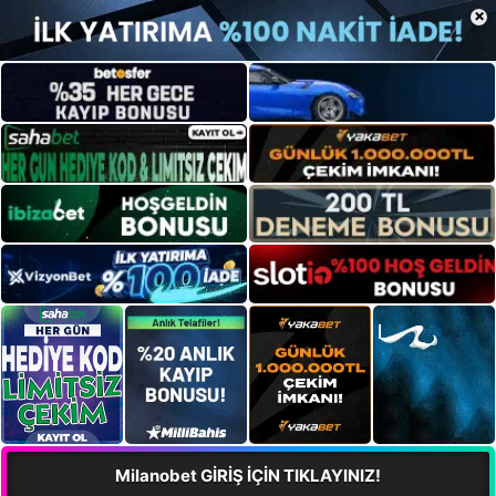
×
Milanobet GİRİŞ İÇİN TIKLAYINIZ!