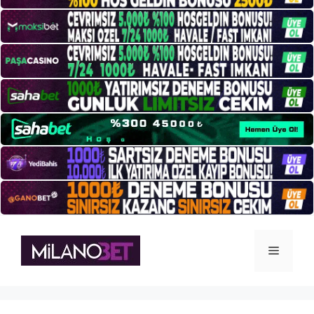
İçeriğe
atla
Menü