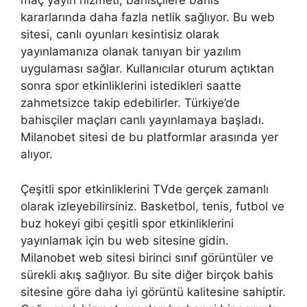
maç yayın hizmeti, bahisçilere bahis
kararlarında daha fazla netlik sağlıyor. Bu web
sitesi, canlı oyunları kesintisiz olarak
yayınlamanıza olanak tanıyan bir yazılım
uygulaması sağlar. Kullanıcılar oturum açtıktan
sonra spor etkinliklerini istedikleri saatte
zahmetsizce takip edebilirler. Türkiye’de
bahisçiler maçları canlı yayınlamaya başladı.
Milanobet sitesi de bu platformlar arasında yer
alıyor.
Çeşitli spor etkinliklerini TVde gerçek zamanlı
olarak izleyebilirsiniz. Basketbol, tenis, futbol ve
buz hokeyi gibi çeşitli spor etkinliklerini
yayınlamak için bu web sitesine gidin.
Milanobet web sitesi birinci sınıf görüntüler ve
sürekli akış sağlıyor. Bu site diğer birçok bahis
sitesine göre daha iyi görüntü kalitesine sahiptir.