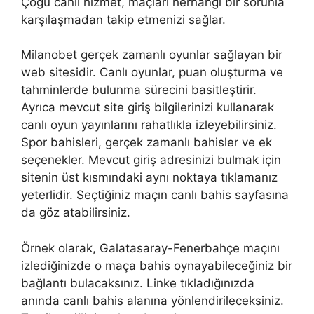
Çoğu canlı hizmet, maçları herhangi bir sorunla
karşılaşmadan takip etmenizi sağlar.
Milanobet gerçek zamanlı oyunlar sağlayan bir
web sitesidir. Canlı oyunlar, puan oluşturma ve
tahminlerde bulunma sürecini basitleştirir.
Ayrıca mevcut site giriş bilgilerinizi kullanarak
canlı oyun yayınlarını rahatlıkla izleyebilirsiniz.
Spor bahisleri, gerçek zamanlı bahisler ve ek
seçenekler. Mevcut giriş adresinizi bulmak için
sitenin üst kısmındaki aynı noktaya tıklamanız
yeterlidir. Seçtiğiniz maçın canlı bahis sayfasına
da göz atabilirsiniz.
Örnek olarak, Galatasaray-Fenerbahçe maçını
izlediğinizde o maça bahis oynayabileceğiniz bir
bağlantı bulacaksınız. Linke tıkladığınızda
anında canlı bahis alanına yönlendirileceksiniz.