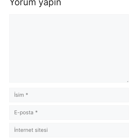
Yorum yapın
Yorum
İsim
E-
posta
İnternet
sitesi