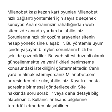
Milanobet kazı kazan kart oyunları Milanobet
hızlı bağlantı yöntemleri için sayısız seçenek
sunuyor. Ana ekranınızın rahatlığından web
sitemizde anında yardım bulabilirsiniz.
Sorunlarına hızlı bir çözüm arayanlar sitenin
hesap yöneticisine ulaşabilir. Bu yöntemle uyum
içinde yaşayan bireyler, sorunlarını hızlı bir
şekilde çözebildiler. Bu web sitesi düzenli olarak
güncellenmekte ve yeni fikirleri benimseme
konusundaki istekliliğini göstermektedir. Canlı
yardım almak istemiyorsanız Milanobet.com
adresinden bize ulaşabilirsiniz. Kayıtlı e-posta
adresine bir mesaj gönderilecektir. Site
hakkında soru sorabilir veya daha detaylı bilgi
alabilirsiniz. Kullanıcılar lisans bilgilerine
tereddüt etmeden ulaşabilirler.