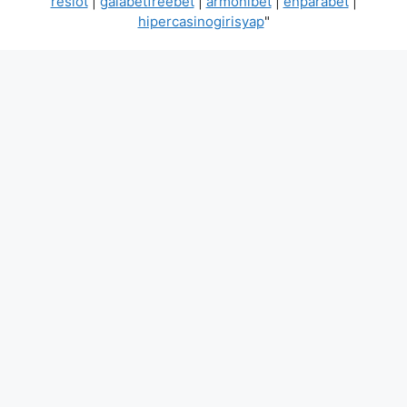
reslot
|
galabetfreebet
|
armonibet
|
enparabet
|
hipercasinogirisyap
"