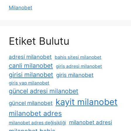
Milanobet
Etiket Bulutu
adresi milanobet
bahis sitesi milanobet
canli milanobet
giris adresi milanobet
girisi milanobet
giris milanobet
giris yap milanobet
güncel adresi milanobet
kayit milanobet
güncel milanobet
milanobet adres
milanobet adresi
milanobet adres değişikliği