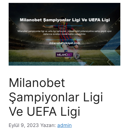
Milanobet
Şampiyonlar Ligi
Ve UEFA Ligi
Eylül 9, 2023
Yazarı:
admin