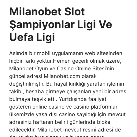
Milanobet Slot
Şampiyonlar Ligi Ve
Uefa Ligi
Aslında bir mobil uygulamanın web sitesinden
hiçbir farkı yoktur.Hemen geçerli olmak üzere,
Milanobet Oyun ve Casino Online Sitesi’nin
güncel adresi Milanobet.com olarak
değiştirilmiştir. Bu hayal kırıklığı yaratan işlemin
takibi, hesaba girmeye çalışanları yeni bir adres
bulmaya teşvik etti. Yurtdışında faaliyet
gösteren online casino ve casino platformları
ülkemizde yasa dışı casino sayıldığı için mevcut
adresiniz haftanın belirli günlerinde bloke
edilecektir. Milanobet mevcut resmi adresi de