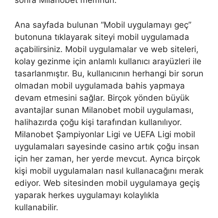
sonra Milanobet memnun.
Ana sayfada bulunan “Mobil uygulamayı geç”
butonuna tıklayarak siteyi mobil uygulamada
açabilirsiniz. Mobil uygulamalar ve web siteleri,
kolay gezinme için anlamlı kullanıcı arayüzleri ile
tasarlanmıştır. Bu, kullanıcının herhangi bir sorun
olmadan mobil uygulamada bahis yapmaya
devam etmesini sağlar. Birçok yönden büyük
avantajlar sunan Milanobet mobil uygulaması,
halihazırda çoğu kişi tarafından kullanılıyor.
Milanobet Şampiyonlar Ligi ve UEFA Ligi mobil
uygulamaları sayesinde casino artık çoğu insan
için her zaman, her yerde mevcut. Ayrıca birçok
kişi mobil uygulamaları nasıl kullanacağını merak
ediyor. Web sitesinden mobil uygulamaya geçiş
yaparak herkes uygulamayı kolaylıkla
kullanabilir.