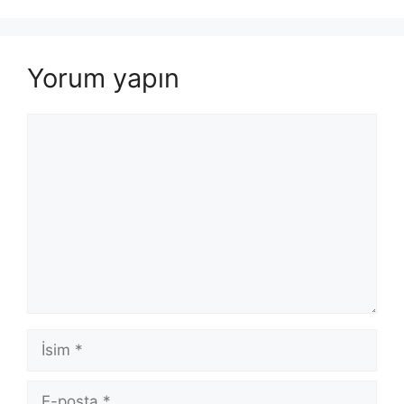
Yorum yapın
Yorum
İsim
E-