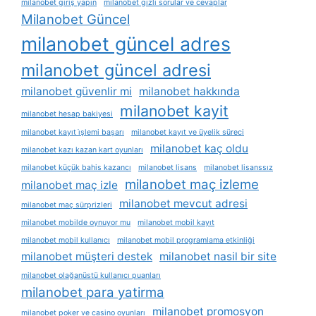
milanobet giriş yapın
milanobet gizli sorular ve cevaplar
Milanobet Güncel
milanobet güncel adres
milanobet güncel adresi
milanobet güvenlir mi
milanobet hakkında
milanobet kayit
milanobet hesap bakiyesi
milanobet kayıt i̇şlemi başarı
milanobet kayıt ve üyelik süreci
milanobet kaç oldu
milanobet kazı kazan kart oyunları
milanobet küçük bahis kazancı
milanobet lisans
milanobet lisanssız
milanobet maç izleme
milanobet maç izle
milanobet mevcut adresi
milanobet maç sürprizleri
milanobet mobilde oynuyor mu
milanobet mobil kayıt
milanobet mobil kullanıcı
milanobet mobil programlama etkinliği
milanobet müşteri destek
milanobet nasil bir site
milanobet olağanüstü kullanıcı puanları
milanobet para yatirma
milanobet promosyon
milanobet poker ve casino oyunları