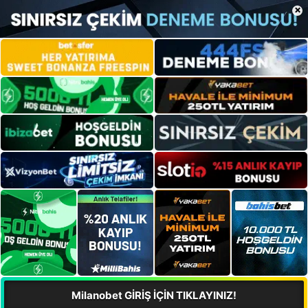
×
Milanobet GİRİŞ İÇİN TIKLAYINIZ!