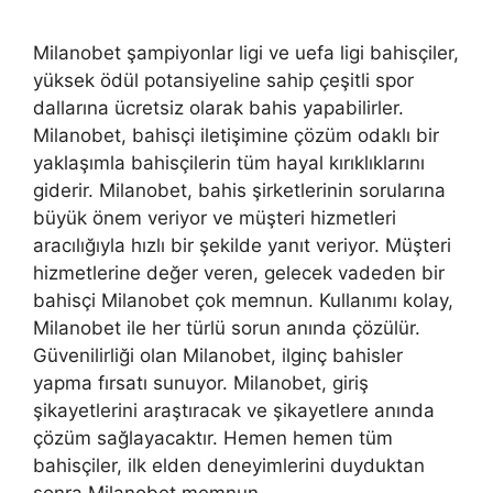
Milanobet şampiyonlar ligi ve uefa ligi bahisçiler,
yüksek ödül potansiyeline sahip çeşitli spor
dallarına ücretsiz olarak bahis yapabilirler.
Milanobet, bahisçi iletişimine çözüm odaklı bir
yaklaşımla bahisçilerin tüm hayal kırıklıklarını
giderir. Milanobet, bahis şirketlerinin sorularına
büyük önem veriyor ve müşteri hizmetleri
aracılığıyla hızlı bir şekilde yanıt veriyor. Müşteri
hizmetlerine değer veren, gelecek vadeden bir
bahisçi Milanobet çok memnun. Kullanımı kolay,
Milanobet ile her türlü sorun anında çözülür.
Güvenilirliği olan Milanobet, ilginç bahisler
yapma fırsatı sunuyor. Milanobet, giriş
şikayetlerini araştıracak ve şikayetlere anında
çözüm sağlayacaktır. Hemen hemen tüm
bahisçiler, ilk elden deneyimlerini duyduktan