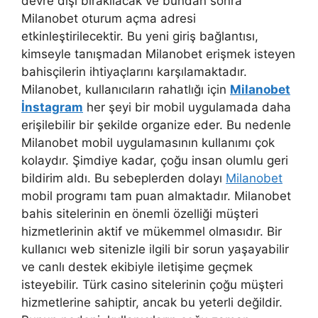
devre dışı bırakılacak ve bundan sonra
Milanobet oturum açma adresi
etkinleştirilecektir. Bu yeni giriş bağlantısı,
kimseyle tanışmadan Milanobet erişmek isteyen
bahisçilerin ihtiyaçlarını karşılamaktadır.
Milanobet, kullanıcıların rahatlığı için
Milanobet
İnstagram
her şeyi bir mobil uygulamada daha
erişilebilir bir şekilde organize eder. Bu nedenle
Milanobet mobil uygulamasının kullanımı çok
kolaydır. Şimdiye kadar, çoğu insan olumlu geri
bildirim aldı. Bu sebeplerden dolayı
Milanobet
mobil programı tam puan almaktadır. Milanobet
bahis sitelerinin en önemli özelliği müşteri
hizmetlerinin aktif ve mükemmel olmasıdır. Bir
kullanıcı web sitenizle ilgili bir sorun yaşayabilir
ve canlı destek ekibiyle iletişime geçmek
isteyebilir. Türk casino sitelerinin çoğu müşteri
hizmetlerine sahiptir, ancak bu yeterli değildir.