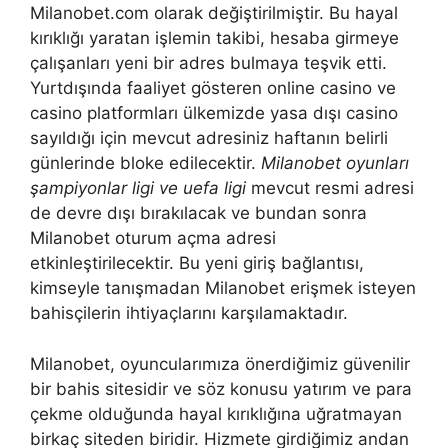
Milanobet.com olarak değiştirilmiştir. Bu hayal
kırıklığı yaratan işlemin takibi, hesaba girmeye
çalışanları yeni bir adres bulmaya teşvik etti.
Yurtdışında faaliyet gösteren online casino ve
casino platformları ülkemizde yasa dışı casino
sayıldığı için mevcut adresiniz haftanın belirli
günlerinde bloke edilecektir.
Milanobet oyunları
şampiyonlar ligi ve uefa ligi
mevcut resmi adresi
de devre dışı bırakılacak ve bundan sonra
Milanobet oturum açma adresi
etkinleştirilecektir. Bu yeni giriş bağlantısı,
kimseyle tanışmadan Milanobet erişmek isteyen
bahisçilerin ihtiyaçlarını karşılamaktadır.
Milanobet, oyuncularımıza önerdiğimiz güvenilir
bir bahis sitesidir ve söz konusu yatırım ve para
çekme olduğunda hayal kırıklığına uğratmayan
birkaç siteden biridir. Hizmete girdiğimiz andan