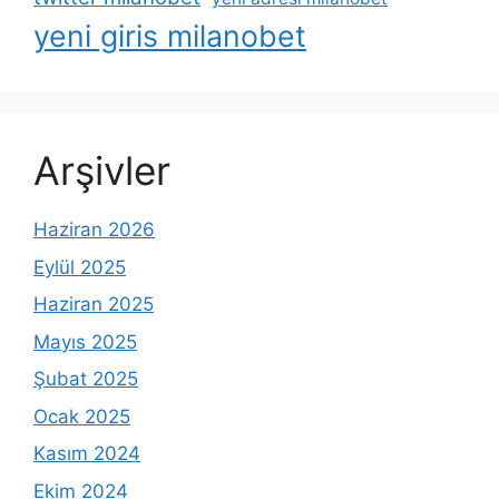
yeni giris milanobet
Arşivler
Haziran 2026
Eylül 2025
Haziran 2025
Mayıs 2025
Şubat 2025
Ocak 2025
Kasım 2024
Ekim 2024