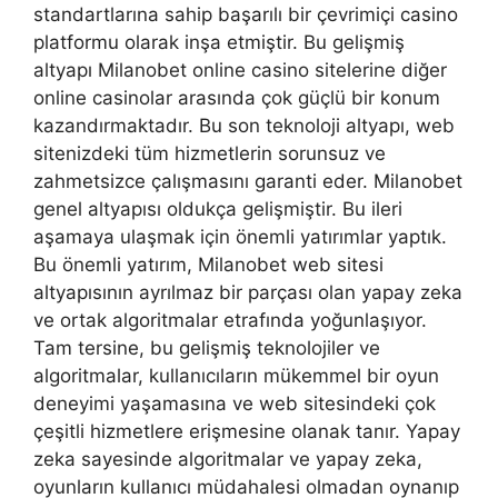
standartlarına sahip başarılı bir çevrimiçi casino
platformu olarak inşa etmiştir. Bu gelişmiş
altyapı Milanobet online casino sitelerine diğer
online casinolar arasında çok güçlü bir konum
kazandırmaktadır. Bu son teknoloji altyapı, web
sitenizdeki tüm hizmetlerin sorunsuz ve
zahmetsizce çalışmasını garanti eder. Milanobet
genel altyapısı oldukça gelişmiştir. Bu ileri
aşamaya ulaşmak için önemli yatırımlar yaptık.
Bu önemli yatırım, Milanobet web sitesi
altyapısının ayrılmaz bir parçası olan yapay zeka
ve ortak algoritmalar etrafında yoğunlaşıyor.
Tam tersine, bu gelişmiş teknolojiler ve
algoritmalar, kullanıcıların mükemmel bir oyun
deneyimi yaşamasına ve web sitesindeki çok
çeşitli hizmetlere erişmesine olanak tanır. Yapay
zeka sayesinde algoritmalar ve yapay zeka,
oyunların kullanıcı müdahalesi olmadan oynanıp