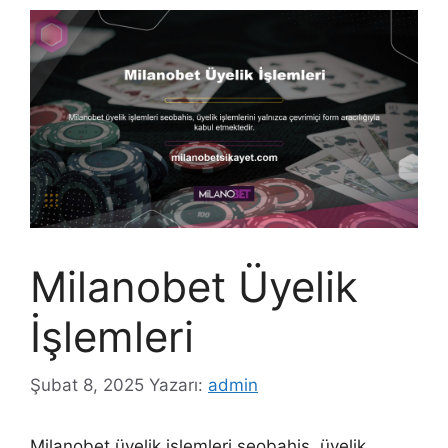
Milanobet Üyelik
İşlemleri
Şubat 8, 2025
Yazarı:
admin
Milanobet üyelik işlemleri seobahis, üyelik