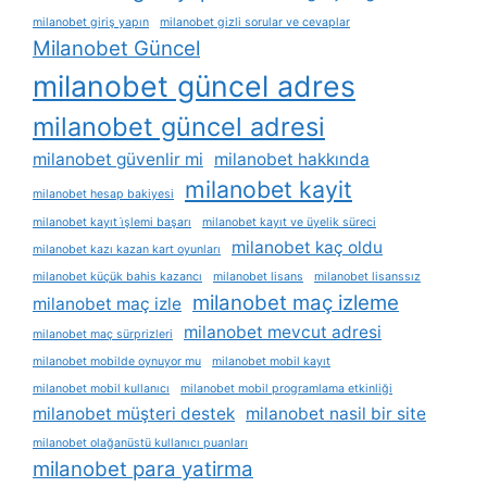
milanobet giriş yapın
milanobet gizli sorular ve cevaplar
Milanobet Güncel
milanobet güncel adres
milanobet güncel adresi
milanobet güvenlir mi
milanobet hakkında
milanobet kayit
milanobet hesap bakiyesi
milanobet kayıt i̇şlemi başarı
milanobet kayıt ve üyelik süreci
milanobet kaç oldu
milanobet kazı kazan kart oyunları
milanobet küçük bahis kazancı
milanobet lisans
milanobet lisanssız
milanobet maç izleme
milanobet maç izle
milanobet mevcut adresi
milanobet maç sürprizleri
milanobet mobilde oynuyor mu
milanobet mobil kayıt
milanobet mobil kullanıcı
milanobet mobil programlama etkinliği
milanobet müşteri destek
milanobet nasil bir site
milanobet olağanüstü kullanıcı puanları
milanobet para yatirma