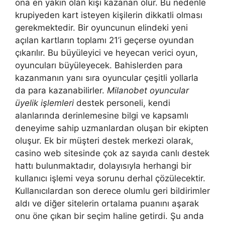
ona en yakın olan kişi kazanan olur. Bu nedenle
krupiyeden kart isteyen kişilerin dikkatli olması
gerekmektedir. Bir oyuncunun elindeki yeni
açılan kartların toplamı 21’i geçerse oyundan
çıkarılır. Bu büyüleyici ve heyecan verici oyun,
oyuncuları büyüleyecek. Bahislerden para
kazanmanın yanı sıra oyuncular çeşitli yollarla
da para kazanabilirler.
Milanobet oyuncular
üyelik işlemleri
destek personeli, kendi
alanlarında derinlemesine bilgi ve kapsamlı
deneyime sahip uzmanlardan oluşan bir ekipten
oluşur. Ek bir müşteri destek merkezi olarak,
casino web sitesinde çok az sayıda canlı destek
hattı bulunmaktadır, dolayısıyla herhangi bir
kullanıcı işlemi veya sorunu derhal çözülecektir.
Kullanıcılardan son derece olumlu geri bildirimler
aldı ve diğer sitelerin ortalama puanını aşarak
onu öne çıkan bir seçim haline getirdi. Şu anda