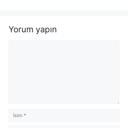
Yorum yapın
Yorum
İsim