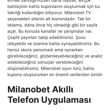
etmek sandığımızdan daha faydalı. Birçok
bahisçinin bahis kuponlarını oluşturmak için bu
tekniği kullandığını biliyoruz. Milanobet TV
seçenekleri sitenin alt kısmındadır. Tek bir
tıklama, daha önce hiç olmadığı gibi bir sayfa
açar. Bu konuda kanallar ve yarışmalar var.
Çeşitli yayınları takip edebilirsiniz. Şovu
izleyebilir ve üzerine bahis oynayabilirsiniz. Bu
henüz skora yansımadı ama oynarken
görebileceğiniz, gözlemleyebileceğiniz ve analiz
edebileceğiniz sonuçlar verebileceğini
düşünebilirsiniz. Milanobet oyun türü, bahis
kuponu oluştururken en önemli verilerden biridir.
Milanobet Akıllı
Telefon Uygulaması