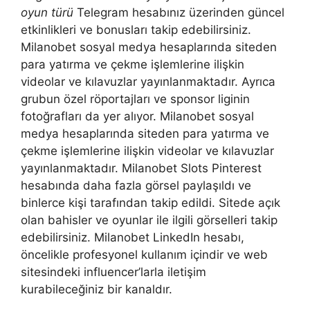
oyun türü
Telegram hesabınız üzerinden güncel
etkinlikleri ve bonusları takip edebilirsiniz.
Milanobet sosyal medya hesaplarında siteden
para yatırma ve çekme işlemlerine ilişkin
videolar ve kılavuzlar yayınlanmaktadır. Ayrıca
grubun özel röportajları ve sponsor liginin
fotoğrafları da yer alıyor. Milanobet sosyal
medya hesaplarında siteden para yatırma ve
çekme işlemlerine ilişkin videolar ve kılavuzlar
yayınlanmaktadır. Milanobet Slots Pinterest
hesabında daha fazla görsel paylaşıldı ve
binlerce kişi tarafından takip edildi. Sitede açık
olan bahisler ve oyunlar ile ilgili görselleri takip
edebilirsiniz. Milanobet LinkedIn hesabı,
öncelikle profesyonel kullanım içindir ve web
sitesindeki influencer’larla iletişim
kurabileceğiniz bir kanaldır.