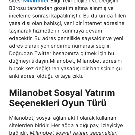
sitesi
Milanobet
Bilgi Teknolojileri ve Değişim
Bürosu tarafından gözetim altına alınmış ve
inceleme sonrası kapatılmıştır. Bu durumda fiilen
yasa dışı olan bahisçi, yeni bir İnternet adresine
taşınarak hizmetlerini sunmaya devam
edecektir. Bu adres genellikle sayısaldır ve yeni
adres olarak yönlendirme numarası seçilir.
Doğrudan Twitter hesabınıza gitmek için bu
düğmeyi tıklayın.Milanobet, Milanobet adresini
birçok kez değiştiren yasadışı bir bahisçinin şu
anki adresi olduğu ortaya çıktı.
Milanobet Sosyal Yatırım
Seçenekleri Oyun Türü
Milanobet, sosyal ağları aktif olarak kullanan
sitelerden biridir. Her ağda aldığı pay, izleyiciye
bağlıdır.
Milanobet sosyal yatırım seçenekleri