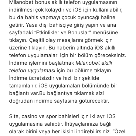
Milanobet bonus akıllı telefon uygulamasının
indirilmesi çok kolaydır ve iOS için kullanılabilir,
bu da bahis yapmayı çocuk oyuncağı haline
getirir. Yasa dışı bahisçiye giriş yapın ve ana
sayfadaki “Etkinlikler ve Bonuslar” menüsüne
tıklayın. Çeşitli olay mesajlarını görmek için
üzerine tıklayın. Bu haberin altında iOS akıllı
telefon uygulamaları için bir bölüm göreceksiniz.
İndirme işlemini başlatmak
Milanobet akıllı
telefon uygulaması
için bu bölüme tıklayın.
İndirme ücretsizdir ve hızlı bir şekilde
tamamlanır. iOS uygulamaları bölümünde bir
bağlantı var.Bu bağlantıya tıklamak sizi
doğrudan indirme sayfasına götürecektir.
Site, casino ve spor bahisleri için iki ayrı iOS
uygulamasına sahiptir. İhtiyaçlarınıza bağlı
olarak birini veya her ikisini indirebilirsiniz. “Özel