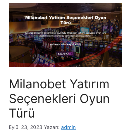
Milanobet Yatırım
Seçenekleri Oyun
Türü
Eylül 23, 2023
Yazarı:
admin