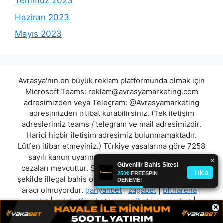
Temmuz 2023
Haziran 2023
Mayıs 2023
Avrasya'nın en büyük reklam platformunda olmak için
Microsoft Teams:
reklam@avrasyamarketing.com
adresimizden veya Telegram: @Avrasyamarketing
adresimizden irtibat kurabilirsiniz. (Tek iletişim
adreslerimiz teams / telegram ve mail adresimizdir.
Harici hiçbir iletişim adresimiz bulunmamaktadır.
Lütfen itibar etmeyiniz.) Türkiye yasalarına göre 7258
sayılı kanun uyarınca yasa dışı bahis oynamanın
cezaları mevcuttur. Şu an bulunduğunuz site hiç bir
şekilde illegal bahis oyunları oynatmıyor ve oynamaya
aracı olmuyordur.
ganyanbet
|
zagabet
|
bftharena
|
reslot
|
galabetfreebet
|
armonibet
|
enparabet
|
×
hipercasinogirisyap
"