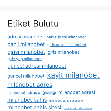
Etiket Bulutu
adresi milanobet
bahis sitesi milanobet
canli milanobet
giris adresi milanobet
girisi milanobet
giris milanobet
giris yap milanobet
güncel adresi milanobet
kayit milanobet
güncel milanobet
milanobet adres
milanobet adresi
milanobet adres değişikliği
milanobet bahis
milanobet bahis seçenekleri
milanobet bahis sitesi
milanobet bahis strateji