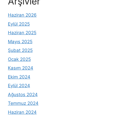
Arşivler
Haziran 2026
Eylül 2025
Haziran 2025
Mayıs 2025
Şubat 2025
Ocak 2025
Kasım 2024
Ekim 2024
Eylül 2024
Ağustos 2024
Temmuz 2024
Haziran 2024