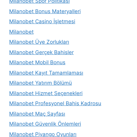
Milanobet Spor Politikası
Milanobet Bonus Materyalleri
Milanobet Casino İşletmesi
Milanobet
Milanobet Üye Zorlukları
Milanobet Gerçek Bahisler
Milanobet Mobil Bonus
Milanobet Kayıt Tamamlaması
Milanobet Yatırım Bölümü
Milanobet Hizmet Seçenekleri
Milanobet Profesyonel Bahis Kadrosu
Milanobet Maç Sayfası
Milanobet Güvenlik Önlemleri
Milanobet Piyango Oyunları