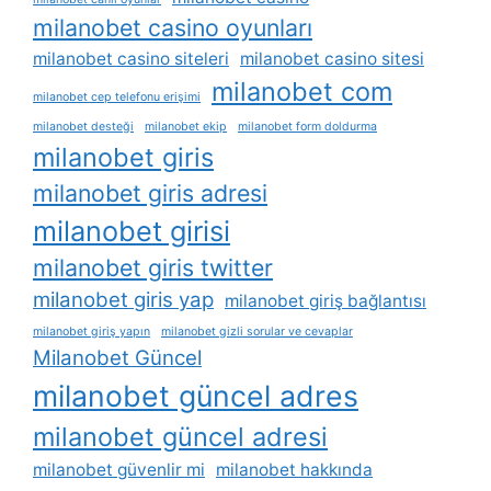
milanobet casino oyunları
milanobet casino siteleri
milanobet casino sitesi
milanobet com
milanobet cep telefonu erişimi
milanobet desteği
milanobet ekip
milanobet form doldurma
milanobet giris
milanobet giris adresi
milanobet girisi
milanobet giris twitter
milanobet giris yap
milanobet giriş bağlantısı
milanobet giriş yapın
milanobet gizli sorular ve cevaplar
Milanobet Güncel
milanobet güncel adres
milanobet güncel adresi
milanobet güvenlir mi
milanobet hakkında