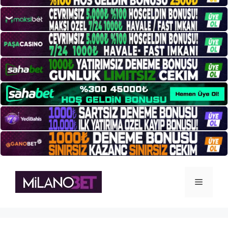
İçeriğe
atla
Menü