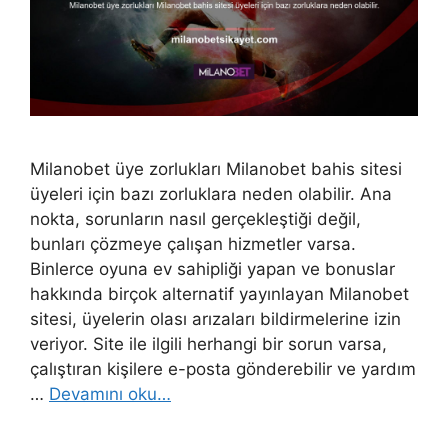
Milanobet üye zorlukları Milanobet bahis sitesi
üyeleri için bazı zorluklara neden olabilir. Ana
nokta, sorunların nasıl gerçekleştiği değil,
bunları çözmeye çalışan hizmetler varsa.
Binlerce oyuna ev sahipliği yapan ve bonuslar
hakkında birçok alternatif yayınlayan Milanobet
sitesi, üyelerin olası arızaları bildirmelerine izin
veriyor. Site ile ilgili herhangi bir sorun varsa,
çalıştıran kişilere e-posta gönderebilir ve yardım
…
Devamını oku…