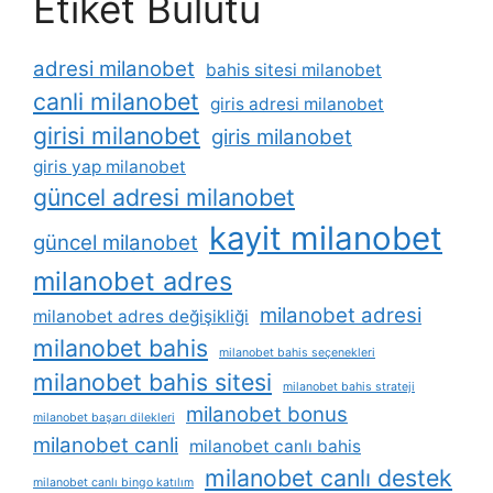
Etiket Bulutu
adresi milanobet
bahis sitesi milanobet
canli milanobet
giris adresi milanobet
girisi milanobet
giris milanobet
giris yap milanobet
güncel adresi milanobet
kayit milanobet
güncel milanobet
milanobet adres
milanobet adresi
milanobet adres değişikliği
milanobet bahis
milanobet bahis seçenekleri
milanobet bahis sitesi
milanobet bahis strateji
milanobet bonus
milanobet başarı dilekleri
milanobet canli
milanobet canlı bahis
milanobet canlı destek
milanobet canlı bingo katılım