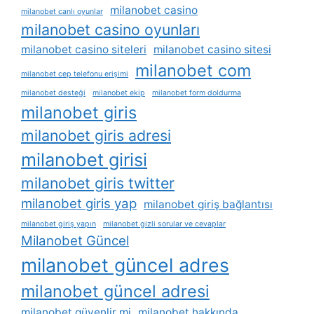
milanobet casino
milanobet canlı oyunlar
milanobet casino oyunları
milanobet casino siteleri
milanobet casino sitesi
milanobet com
milanobet cep telefonu erişimi
milanobet desteği
milanobet ekip
milanobet form doldurma
milanobet giris
milanobet giris adresi
milanobet girisi
milanobet giris twitter
milanobet giris yap
milanobet giriş bağlantısı
milanobet giriş yapın
milanobet gizli sorular ve cevaplar
Milanobet Güncel
milanobet güncel adres
milanobet güncel adresi
milanobet güvenlir mi
milanobet hakkında