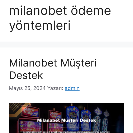
milanobet ödeme
yöntemleri
Milanobet Müşteri
Destek
Mayıs 25, 2024
Yazarı:
admin