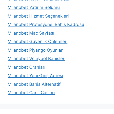
Milanobet Yatırım Bölümü
Milanobet Hizmet Seçenekleri
Milanobet Profesyonel Bahis Kadrosu
Milanobet Maç Sayfası
Milanobet Güvenlik Önlemleri
Milanobet Piyango Oyunları
Milanobet Voleybol Bahisleri
Milanobet Oranları
Milanobet Yeni Giriş Adresi
Milanobet Bahis Alternatifi
Milanobet Canlı Casino