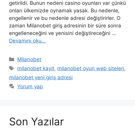
getirildi. Bunun nedeni casino oyunları var çünkü
onları ülkemizde oynamak yasak. Bu nedenle,
engellenir ve bu nedenle adresi değiştirirler. O
zaman Milanobet giriş adresinin bir süre sonra
engelleneceğini ve yenisini değiştireceğini …
Devamını oku…
Kategoriler
Milanobet
Etiketler
milanobet kayit
,
milanobet oyun web siteleri
,
milanobet yeni giriş adresi
Yorum yap
Son Yazılar