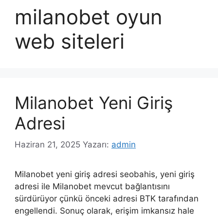
milanobet oyun
web siteleri
Milanobet Yeni Giriş
Adresi
Haziran 21, 2025
Yazarı:
admin
Milanobet yeni giriş adresi seobahis, yeni giriş
adresi ile Milanobet mevcut bağlantısını
sürdürüyor çünkü önceki adresi BTK tarafından
engellendi. Sonuç olarak, erişim imkansız hale