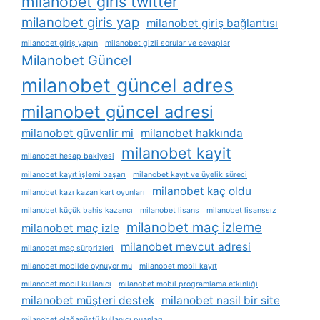
milanobet giris twitter
milanobet giris yap
milanobet giriş bağlantısı
milanobet giriş yapın
milanobet gizli sorular ve cevaplar
Milanobet Güncel
milanobet güncel adres
milanobet güncel adresi
milanobet güvenlir mi
milanobet hakkında
milanobet kayit
milanobet hesap bakiyesi
milanobet kayıt i̇şlemi başarı
milanobet kayıt ve üyelik süreci
milanobet kaç oldu
milanobet kazı kazan kart oyunları
milanobet küçük bahis kazancı
milanobet lisans
milanobet lisanssız
milanobet maç izleme
milanobet maç izle
milanobet mevcut adresi
milanobet maç sürprizleri
milanobet mobilde oynuyor mu
milanobet mobil kayıt
milanobet mobil kullanıcı
milanobet mobil programlama etkinliği
milanobet müşteri destek
milanobet nasil bir site
milanobet olağanüstü kullanıcı puanları