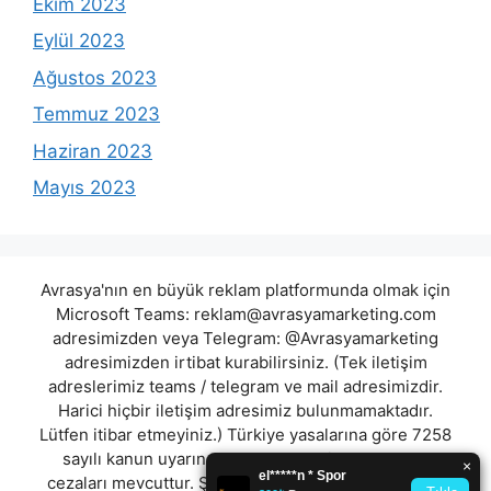
Ekim 2023
Eylül 2023
Ağustos 2023
Temmuz 2023
Haziran 2023
Mayıs 2023
Avrasya'nın en büyük reklam platformunda olmak için
Microsoft Teams:
reklam@avrasyamarketing.com
adresimizden veya Telegram: @Avrasyamarketing
adresimizden irtibat kurabilirsiniz. (Tek iletişim
adreslerimiz teams / telegram ve mail adresimizdir.
Harici hiçbir iletişim adresimiz bulunmamaktadır.
Lütfen itibar etmeyiniz.) Türkiye yasalarına göre 7258
sayılı kanun uyarınca yasa dışı bahis oynamanın
cezaları mevcuttur. Şu an bulunduğunuz site hiç bir