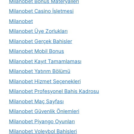
Milanobet Bonus Materyalleri
Milanobet Casino İşletmesi
Milanobet
Milanobet Üye Zorlukları
Milanobet Gerçek Bahisler
Milanobet Mobil Bonus
Milanobet Kayıt Tamamlaması
Milanobet Yatırım Bölümü
Milanobet Hizmet Seçenekleri
Milanobet Profesyonel Bahis Kadrosu
Milanobet Maç Sayfası
Milanobet Güvenlik Önlemleri
Milanobet Piyango Oyunları
Milanobet Voleybol Bahisleri