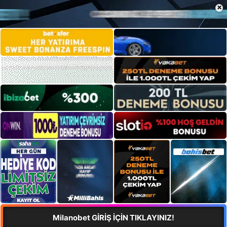
×
Milanobet GİRİŞ İÇİN TIKLAYINIZ!