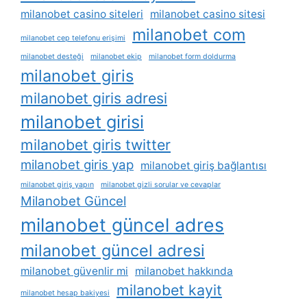
milanobet casino siteleri
milanobet casino sitesi
milanobet com
milanobet cep telefonu erişimi
milanobet desteği
milanobet ekip
milanobet form doldurma
milanobet giris
milanobet giris adresi
milanobet girisi
milanobet giris twitter
milanobet giris yap
milanobet giriş bağlantısı
milanobet giriş yapın
milanobet gizli sorular ve cevaplar
Milanobet Güncel
milanobet güncel adres
milanobet güncel adresi
milanobet güvenlir mi
milanobet hakkında
milanobet kayit
milanobet hesap bakiyesi