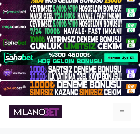
İçeriğe
atla
Menü