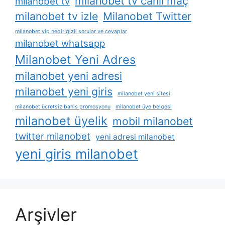
milanobet tv canli maç
milanobet tv
milanobet tv izle
Milanobet Twitter
milanobet vip nedir gizli sorular ve cevaplar
milanobet whatsapp
Milanobet Yeni Adres
milanobet yeni adresi
milanobet yeni giris
milanobet yeni sitesi
milanobet ücretsiz bahis promosyonu
milanobet üye belgesi
milanobet üyelik
mobil milanobet
twitter milanobet
yeni adresi milanobet
yeni giris milanobet
Arşivler