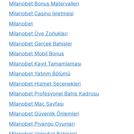
Milanobet Bonus Materyalleri
Milanobet Casino İşletmesi
Milanobet
Milanobet Üye Zorlukları
Milanobet Gerçek Bahisler
Milanobet Mobil Bonus
Milanobet Kayıt Tamamlaması
Milanobet Yatırım Bölümü
Milanobet Hizmet Seçenekleri
Milanobet Profesyonel Bahis Kadrosu
Milanobet Maç Sayfası
Milanobet Güvenlik Önlemleri
Milanobet Piyango Oyunları
Milanobet Voleybol Bahisleri