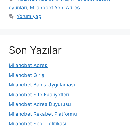
oyunları
,
Milanobet Yeni Adres
Yorum yap
Son Yazılar
Milanobet Adresi
Milanobet Giriş
Milanobet Bahis Uygulaması
Milanobet Site Faaliyetleri
Milanobet Adres Duyurusu
Milanobet Rekabet Platformu
Milanobet Spor Politikası