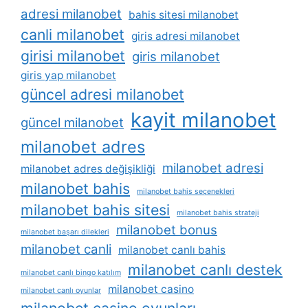
adresi milanobet
bahis sitesi milanobet
canli milanobet
giris adresi milanobet
girisi milanobet
giris milanobet
giris yap milanobet
güncel adresi milanobet
kayit milanobet
güncel milanobet
milanobet adres
milanobet adresi
milanobet adres değişikliği
milanobet bahis
milanobet bahis seçenekleri
milanobet bahis sitesi
milanobet bahis strateji
milanobet bonus
milanobet başarı dilekleri
milanobet canli
milanobet canlı bahis
milanobet canlı destek
milanobet canlı bingo katılım
milanobet casino
milanobet canlı oyunlar