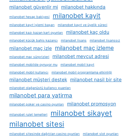
milanobet güvenlir mi
milanobet hakkında
milanobet kayit
milanobet hesap bakiyesi
milanobet kayıt i̇şlemi başarı
milanobet kayıt ve üyelik süreci
milanobet kaç oldu
milanobet kazı kazan kart oyunları
milanobet küçük bahis kazancı
milanobet lisans
milanobet lisanssız
milanobet maç izleme
milanobet maç izle
milanobet mevcut adresi
milanobet maç sürprizleri
milanobet mobilde oynuyor mu
milanobet mobil kayıt
milanobet mobil kullanıcı
milanobet mobil programlama etkinliği
milanobet müşteri destek
milanobet nasil bir site
milanobet olağanüstü kullanıcı puanları
milanobet para yatirma
milanobet promosyon
milanobet poker ve casino oyunları
milanobet sikayet
milanobet rulet temelleri
milanobet sitesi
milanobet sitesinde dağıtılan casino oyunları
milanobet slot oyunları