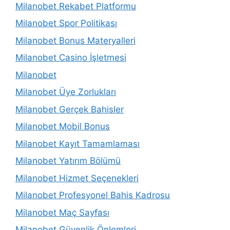
Milanobet Rekabet Platformu
Milanobet Spor Politikası
Milanobet Bonus Materyalleri
Milanobet Casino İşletmesi
Milanobet
Milanobet Üye Zorlukları
Milanobet Gerçek Bahisler
Milanobet Mobil Bonus
Milanobet Kayıt Tamamlaması
Milanobet Yatırım Bölümü
Milanobet Hizmet Seçenekleri
Milanobet Profesyonel Bahis Kadrosu
Milanobet Maç Sayfası
Milanobet Güvenlik Önlemleri