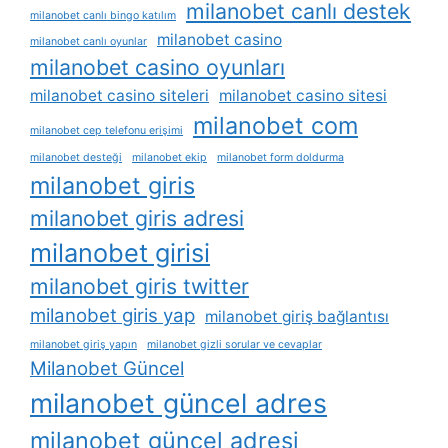
milanobet canlı destek
milanobet canlı bingo katılım
milanobet casino
milanobet canlı oyunlar
milanobet casino oyunları
milanobet casino siteleri
milanobet casino sitesi
milanobet com
milanobet cep telefonu erişimi
milanobet desteği
milanobet ekip
milanobet form doldurma
milanobet giris
milanobet giris adresi
milanobet girisi
milanobet giris twitter
milanobet giris yap
milanobet giriş bağlantısı
milanobet giriş yapın
milanobet gizli sorular ve cevaplar
Milanobet Güncel
milanobet güncel adres
milanobet güncel adresi