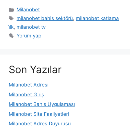
Kategoriler
Milanobet
Etiketler
milanobet bahis sektörü
,
milanobet katlama
i̇lk
,
milanobet tv
Yorum yap
Son Yazılar
Milanobet Adresi
Milanobet Giriş
Milanobet Bahis Uygulaması
Milanobet Site Faaliyetleri
Milanobet Adres Duyurusu