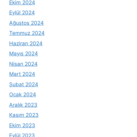
Ekim 2024
Eylül 2024
Ağustos 2024
Temmuz 2024
Haziran 2024
Mayıs 2024
Nisan 2024
Mart 2024
Şubat 2024
Ocak 2024
Aralık 2023
Kasım 2023
Ekim 2023
Eylül 2023