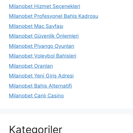
Milanobet Hizmet Seçenekleri
Milanobet Profesyonel Bahis Kadrosu
Milanobet Maç Sayfası
Milanobet Güvenlik Önlemleri
Milanobet Piyango Oyunları
Milanobet Voleybol Bahisleri
Milanobet Oranları
Milanobet Yeni Giriş Adresi
Milanobet Bahis Alternatifi
Milanobet Canlı Casino
Kategoriler