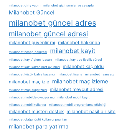
milanobet giriş yapın
milanobet gizli sorular ve cevaplar
Milanobet Güncel
milanobet güncel adres
milanobet güncel adresi
milanobet güvenlir mi
milanobet hakkında
milanobet kayit
milanobet hesap bakiyesi
milanobet kayıt i̇şlemi başarı
milanobet kayıt ve üyelik süreci
milanobet kaç oldu
milanobet kazı kazan kart oyunları
milanobet küçük bahis kazancı
milanobet lisans
milanobet lisanssız
milanobet maç izleme
milanobet maç izle
milanobet mevcut adresi
milanobet maç sürprizleri
milanobet mobilde oynuyor mu
milanobet mobil kayıt
milanobet mobil kullanıcı
milanobet mobil programlama etkinliği
milanobet müşteri destek
milanobet nasil bir site
milanobet olağanüstü kullanıcı puanları
milanobet para yatirma