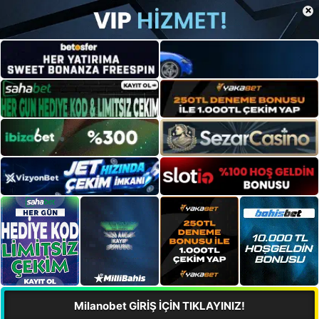
×
Milanobet GİRİŞ İÇİN TIKLAYINIZ!