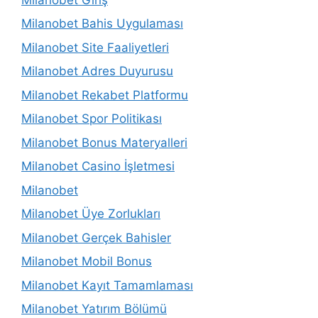
Milanobet Bahis Uygulaması
Milanobet Site Faaliyetleri
Milanobet Adres Duyurusu
Milanobet Rekabet Platformu
Milanobet Spor Politikası
Milanobet Bonus Materyalleri
Milanobet Casino İşletmesi
Milanobet
Milanobet Üye Zorlukları
Milanobet Gerçek Bahisler
Milanobet Mobil Bonus
Milanobet Kayıt Tamamlaması
Milanobet Yatırım Bölümü