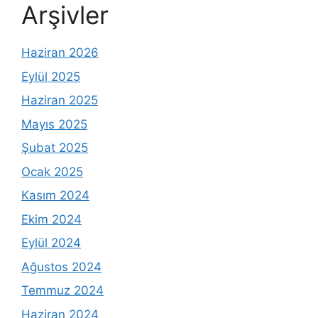
Arşivler
Haziran 2026
Eylül 2025
Haziran 2025
Mayıs 2025
Şubat 2025
Ocak 2025
Kasım 2024
Ekim 2024
Eylül 2024
Ağustos 2024
Temmuz 2024
Haziran 2024