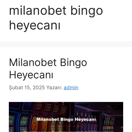
milanobet bingo
heyecanı
Milanobet Bingo
Heyecanı
Şubat 15, 2025
Yazarı:
admin