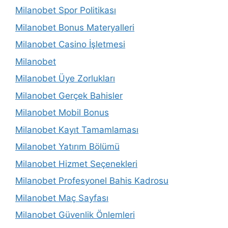
Milanobet Spor Politikası
Milanobet Bonus Materyalleri
Milanobet Casino İşletmesi
Milanobet
Milanobet Üye Zorlukları
Milanobet Gerçek Bahisler
Milanobet Mobil Bonus
Milanobet Kayıt Tamamlaması
Milanobet Yatırım Bölümü
Milanobet Hizmet Seçenekleri
Milanobet Profesyonel Bahis Kadrosu
Milanobet Maç Sayfası
Milanobet Güvenlik Önlemleri