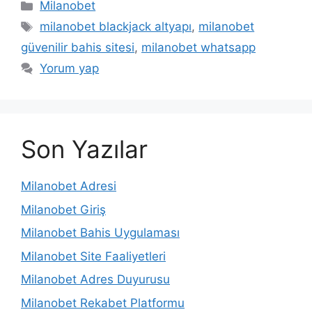
Kategoriler
Milanobet
Etiketler
milanobet blackjack altyapı
,
milanobet
güvenilir bahis sitesi
,
milanobet whatsapp
Yorum yap
Son Yazılar
Milanobet Adresi
Milanobet Giriş
Milanobet Bahis Uygulaması
Milanobet Site Faaliyetleri
Milanobet Adres Duyurusu
Milanobet Rekabet Platformu