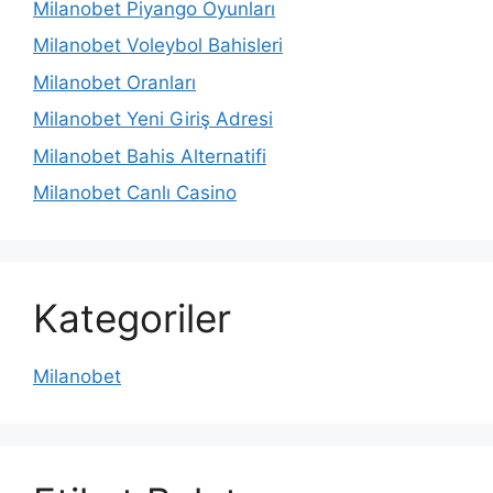
Milanobet Piyango Oyunları
Milanobet Voleybol Bahisleri
Milanobet Oranları
Milanobet Yeni Giriş Adresi
Milanobet Bahis Alternatifi
Milanobet Canlı Casino
Kategoriler
Milanobet