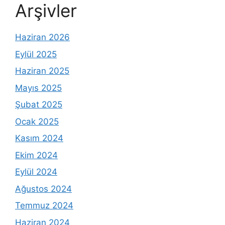
Arşivler
Haziran 2026
Eylül 2025
Haziran 2025
Mayıs 2025
Şubat 2025
Ocak 2025
Kasım 2024
Ekim 2024
Eylül 2024
Ağustos 2024
Temmuz 2024
Haziran 2024