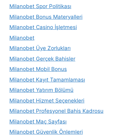
Milanobet Spor Politikası
Milanobet Bonus Materyalleri
Milanobet Casino İşletmesi
Milanobet
Milanobet Üye Zorlukları
Milanobet Gerçek Bahisler
Milanobet Mobil Bonus
Milanobet Kayıt Tamamlaması
Milanobet Yatırım Bölümü
Milanobet Hizmet Seçenekleri
Milanobet Profesyonel Bahis Kadrosu
Milanobet Maç Sayfası
Milanobet Güvenlik Önlemleri