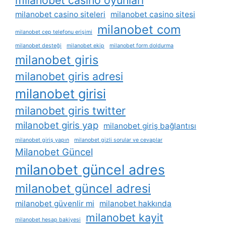
milanobet casino oyunları
milanobet casino siteleri
milanobet casino sitesi
milanobet com
milanobet cep telefonu erişimi
milanobet desteği
milanobet ekip
milanobet form doldurma
milanobet giris
milanobet giris adresi
milanobet girisi
milanobet giris twitter
milanobet giris yap
milanobet giriş bağlantısı
milanobet giriş yapın
milanobet gizli sorular ve cevaplar
Milanobet Güncel
milanobet güncel adres
milanobet güncel adresi
milanobet güvenlir mi
milanobet hakkında
milanobet kayit
milanobet hesap bakiyesi