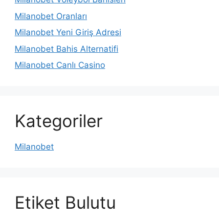
Milanobet Oranları
Milanobet Yeni Giriş Adresi
Milanobet Bahis Alternatifi
Milanobet Canlı Casino
Kategoriler
Milanobet
Etiket Bulutu