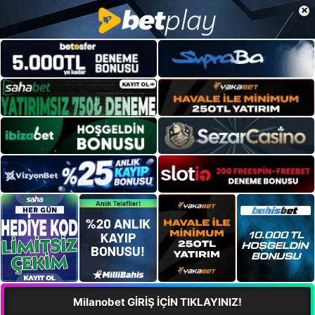
×
Milanobet GİRİŞ İÇİN TIKLAYINIZ!