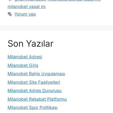
milanobet yasal mı
Yorum yap
Son Yazılar
Milanobet Adresi
Milanobet Giriş
Milanobet Bahis Uygulaması
Milanobet Site Faaliyetleri
Milanobet Adres Duyurusu
Milanobet Rekabet Platformu
Milanobet Spor Politikası