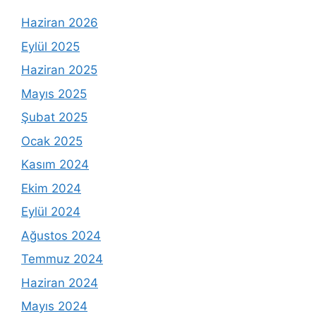
Haziran 2026
Eylül 2025
Haziran 2025
Mayıs 2025
Şubat 2025
Ocak 2025
Kasım 2024
Ekim 2024
Eylül 2024
Ağustos 2024
Temmuz 2024
Haziran 2024
Mayıs 2024