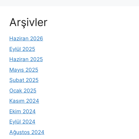
Arşivler
Haziran 2026
Eylül 2025
Haziran 2025
Mayıs 2025
Şubat 2025
Ocak 2025
Kasım 2024
Ekim 2024
Eylül 2024
Ağustos 2024