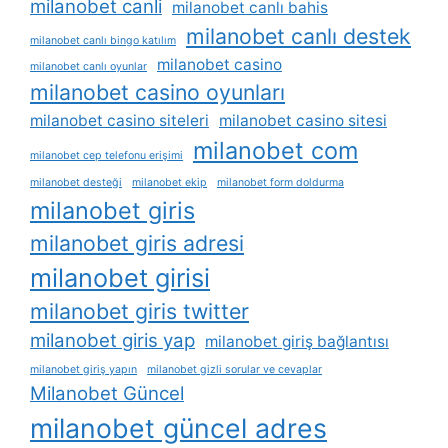
milanobet canli
milanobet canlı bahis
milanobet canlı destek
milanobet canlı bingo katılım
milanobet casino
milanobet canlı oyunlar
milanobet casino oyunları
milanobet casino siteleri
milanobet casino sitesi
milanobet com
milanobet cep telefonu erişimi
milanobet desteği
milanobet ekip
milanobet form doldurma
milanobet giris
milanobet giris adresi
milanobet girisi
milanobet giris twitter
milanobet giris yap
milanobet giriş bağlantısı
milanobet giriş yapın
milanobet gizli sorular ve cevaplar
Milanobet Güncel
milanobet güncel adres