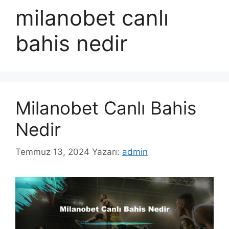
milanobet canlı
bahis nedir
Milanobet Canlı Bahis
Nedir
Temmuz 13, 2024
Yazarı:
admin