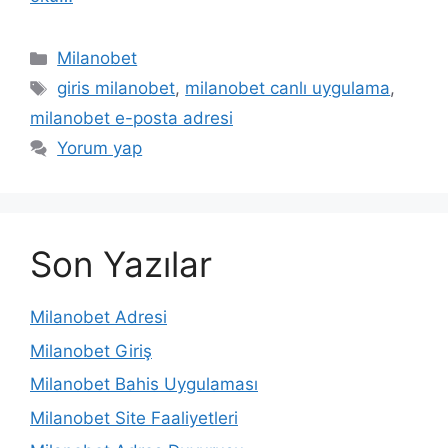
Kategoriler
Milanobet
Etiketler
giris milanobet
,
milanobet canlı uygulama
,
milanobet e-posta adresi
Yorum yap
Son Yazılar
Milanobet Adresi
Milanobet Giriş
Milanobet Bahis Uygulaması
Milanobet Site Faaliyetleri