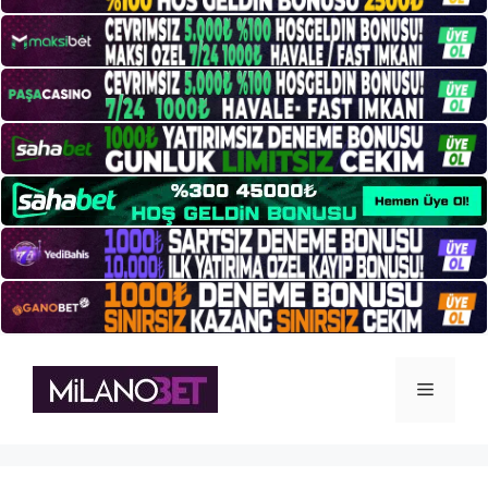
İçeriğe
atla
Menü