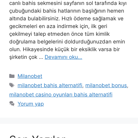
canlı bahis sekmesini sayfanın sol tarafında kıyı
çubuğundaki bahis hatlarının başlığının hemen
altında bulabilirsiniz. Hızlı ödeme sağlamak ve
gecikmeleri en aza indirmek için, ilk geri
çekilmeyi talep etmeden önce tüm kimlik
doğrulama belgelerini doldurduğunuzdan emin
olun. Hikayesinde küçük bir eksiklik varsa bir
şirketin çok …
Devamını oku…
Kategoriler
Milanobet
Etiketler
milanobet bahis alternatifi
,
milanobet bonus
,
milanobet casino oyunları bahis alternatifi
Yorum yap