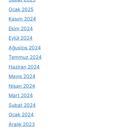
Ocak 2025
Kasım 2024
Ekim 2024
Eylül 2024
Ağustos 2024
Temmuz 2024
Haziran 2024
Mayıs 2024
Nisan 2024
Mart 2024
Şubat 2024
Ocak 2024
Aralık 2023