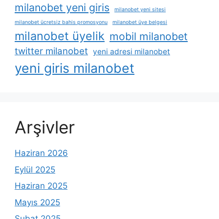
milanobet yeni giris
milanobet yeni sitesi
milanobet ücretsiz bahis promosyonu
milanobet üye belgesi
milanobet üyelik
mobil milanobet
twitter milanobet
yeni adresi milanobet
yeni giris milanobet
Arşivler
Haziran 2026
Eylül 2025
Haziran 2025
Mayıs 2025
Şubat 2025