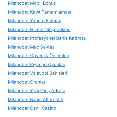
Milanobet Mobil Bonus
Milanobet Kayıt Tamamlaması
Milanobet Yatırım Bölümü
Milanobet Hizmet Seçenekleri
Milanobet Profesyonel Bahis Kadrosu
Milanobet Maç Sayfası
Milanobet Güvenlik Önlemleri
Milanobet Piyango Oyunları
Milanobet Voleybol Bahisleri
Milanobet Oranları
Milanobet Yeni Giriş Adresi
Milanobet Bahis Alternatifi
Milanobet Canlı Casino