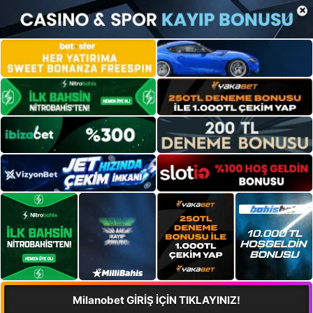
×
Milanobet GİRİŞ İÇİN TIKLAYINIZ!