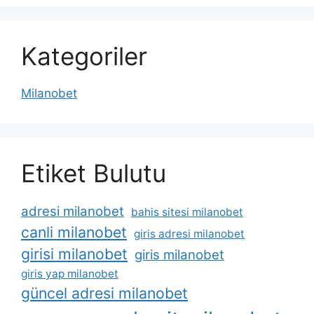
Kategoriler
Milanobet
Etiket Bulutu
adresi milanobet
bahis sitesi milanobet
canli milanobet
giris adresi milanobet
girisi milanobet
giris milanobet
giris yap milanobet
güncel adresi milanobet