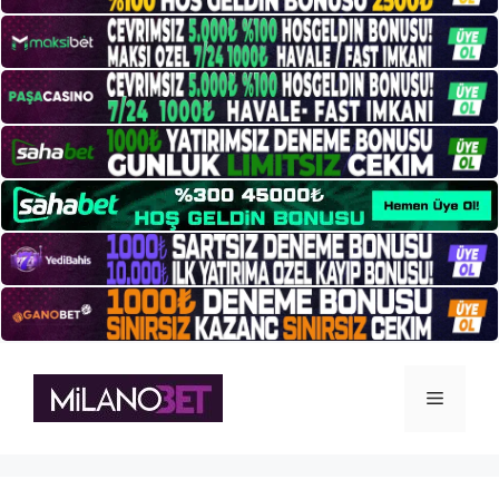
İçeriğe
atla
Menü