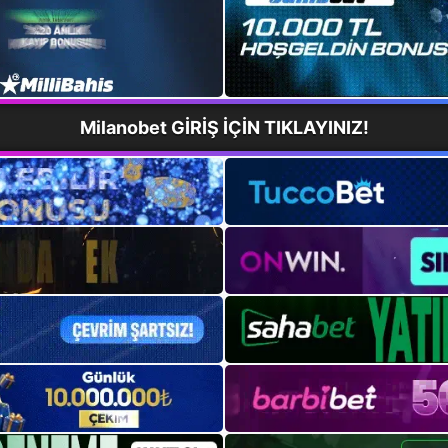
Milanobet GİRİŞ İÇİN TIKLAYINIZ!