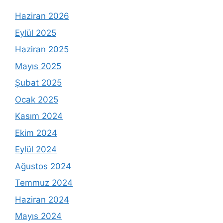
Haziran 2026
Eylül 2025
Haziran 2025
Mayıs 2025
Şubat 2025
Ocak 2025
Kasım 2024
Ekim 2024
Eylül 2024
Ağustos 2024
Temmuz 2024
Haziran 2024
Mayıs 2024