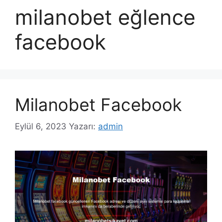
milanobet eğlence
facebook
Milanobet Facebook
Eylül 6, 2023
Yazarı:
admin