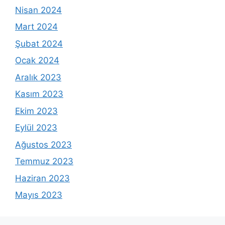
Nisan 2024
Mart 2024
Şubat 2024
Ocak 2024
Aralık 2023
Kasım 2023
Ekim 2023
Eylül 2023
Ağustos 2023
Temmuz 2023
Haziran 2023
Mayıs 2023