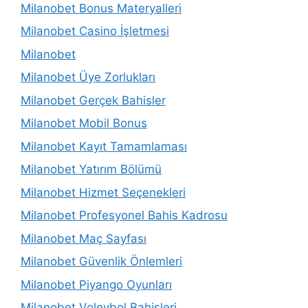
Milanobet Bonus Materyalleri
Milanobet Casino İşletmesi
Milanobet
Milanobet Üye Zorlukları
Milanobet Gerçek Bahisler
Milanobet Mobil Bonus
Milanobet Kayıt Tamamlaması
Milanobet Yatırım Bölümü
Milanobet Hizmet Seçenekleri
Milanobet Profesyonel Bahis Kadrosu
Milanobet Maç Sayfası
Milanobet Güvenlik Önlemleri
Milanobet Piyango Oyunları
Milanobet Voleybol Bahisleri