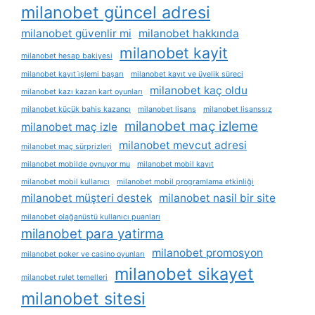
milanobet güncel adresi
milanobet güvenlir mi
milanobet hakkında
milanobet kayit
milanobet hesap bakiyesi
milanobet kayıt i̇şlemi başarı
milanobet kayıt ve üyelik süreci
milanobet kaç oldu
milanobet kazı kazan kart oyunları
milanobet küçük bahis kazancı
milanobet lisans
milanobet lisanssız
milanobet maç izleme
milanobet maç izle
milanobet mevcut adresi
milanobet maç sürprizleri
milanobet mobilde oynuyor mu
milanobet mobil kayıt
milanobet mobil kullanıcı
milanobet mobil programlama etkinliği
milanobet müşteri destek
milanobet nasil bir site
milanobet olağanüstü kullanıcı puanları
milanobet para yatirma
milanobet promosyon
milanobet poker ve casino oyunları
milanobet sikayet
milanobet rulet temelleri
milanobet sitesi