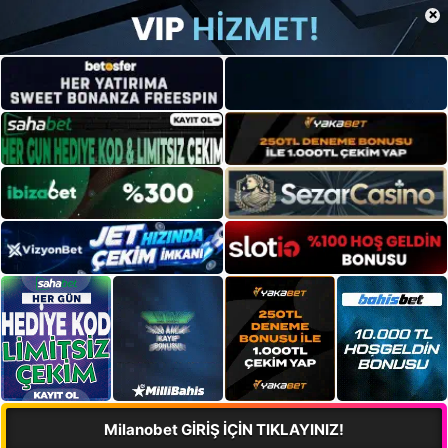
×
Milanobet GİRİŞ İÇİN TIKLAYINIZ!