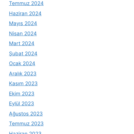
Temmuz 2024
Haziran 2024
Mayıs 2024
Nisan 2024
Mart 2024
Şubat 2024
Ocak 2024
Aralık 2023
Kasım 2023
Ekim 2023
Eylül 2023
Ağustos 2023
Temmuz 2023
Haziran 2023