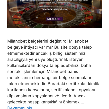
Milanobet belgelerini değiştirdi Milanobet
belgeye ihtiyacı var mı? Bu site dosya talep
etmemektedir ancak iş birliği sistemimiz
aracılığıyla yeni üye oluşturmak isteyen
kullanıcılardan dosya talep edebiliriz. Daha
sonraki işlemler için Milanobet bahis
meraklılarının herhangi bir belge sunmalarını
talep etmemektedir. Buradaki sertifikalar kimlik
kartlarının kopyalarını, sertifikaların kopyalarını,
diplomaların kopyalarını vb. içerir. Ancak
gelecekte hesap karışıklığını önlemek …
Devamını oku…