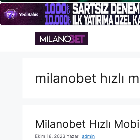
İçeriğe
atla
milanobet hızlı mo
Milanobet Hızlı Mobil
Ekim 18, 2023
Yazarı:
admin