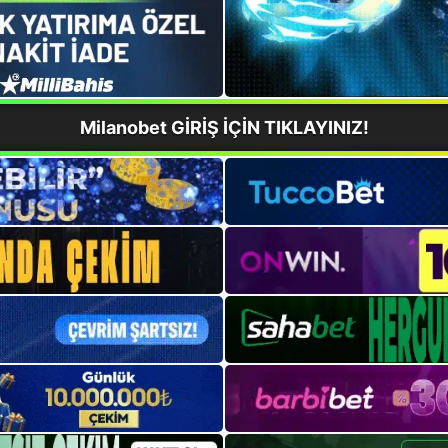
Milanobet GİRİŞ İÇİN TIKLAYINIZ!