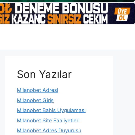
Son Yazılar
Milanobet Adresi
Milanobet Giriş
Milanobet Bahis Uygulaması
Milanobet Site Faaliyetleri
Milanobet Adres Duyurusu