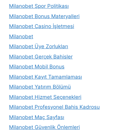
Milanobet Spor Politikası
Milanobet Bonus Materyalleri
Milanobet Casino İşletmesi
Milanobet
Milanobet Üye Zorlukları
Milanobet Gerçek Bahisler
Milanobet Mobil Bonus
Milanobet Kayıt Tamamlaması
Milanobet Yatırım Bölümü
Milanobet Hizmet Seçenekleri
Milanobet Profesyonel Bahis Kadrosu
Milanobet Maç Sayfası
Milanobet Güvenlik Önlemleri