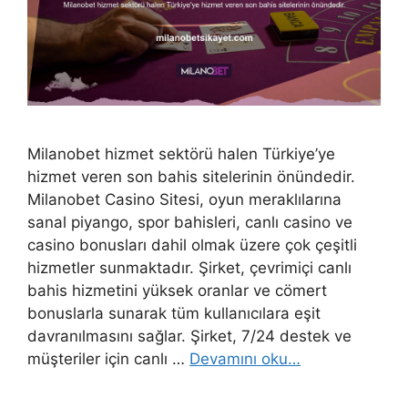
Milanobet hizmet sektörü halen Türkiye’ye
hizmet veren son bahis sitelerinin önündedir.
Milanobet Casino Sitesi, oyun meraklılarına
sanal piyango, spor bahisleri, canlı casino ve
casino bonusları dahil olmak üzere çok çeşitli
hizmetler sunmaktadır. Şirket, çevrimiçi canlı
bahis hizmetini yüksek oranlar ve cömert
bonuslarla sunarak tüm kullanıcılara eşit
davranılmasını sağlar. Şirket, 7/24 destek ve
müşteriler için canlı …
Devamını oku…