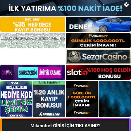
×
Milanobet GİRİŞ İÇİN TIKLAYINIZ!