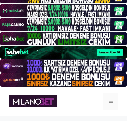
İçeriğe
atla
Menü