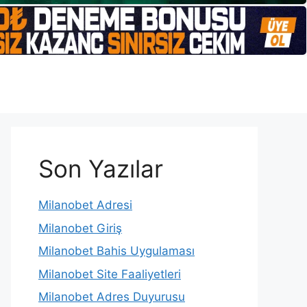
Son Yazılar
Milanobet Adresi
Milanobet Giriş
Milanobet Bahis Uygulaması
Milanobet Site Faaliyetleri
Milanobet Adres Duyurusu