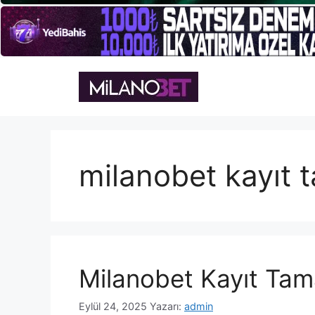
İçeriğe
atla
milanobet kayıt
Milanobet Kayıt Ta
Eylül 24, 2025
Yazarı:
admin