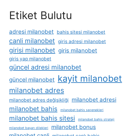
Etiket Bulutu
adresi milanobet
bahis sitesi milanobet
canli milanobet
giris adresi milanobet
girisi milanobet
giris milanobet
giris yap milanobet
güncel adresi milanobet
kayit milanobet
güncel milanobet
milanobet adres
milanobet adresi
milanobet adres değişikliği
milanobet bahis
milanobet bahis seçenekleri
milanobet bahis sitesi
milanobet bahis strateji
milanobet bonus
milanobet başarı dilekleri
milanobet canli
milanobet canlı bahis