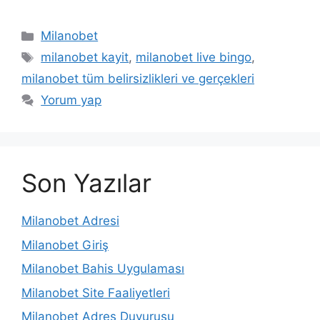
Kategoriler
Milanobet
Etiketler
milanobet kayit
,
milanobet live bingo
,
milanobet tüm belirsizlikleri ve gerçekleri
Yorum yap
Son Yazılar
Milanobet Adresi
Milanobet Giriş
Milanobet Bahis Uygulaması
Milanobet Site Faaliyetleri
Milanobet Adres Duyurusu