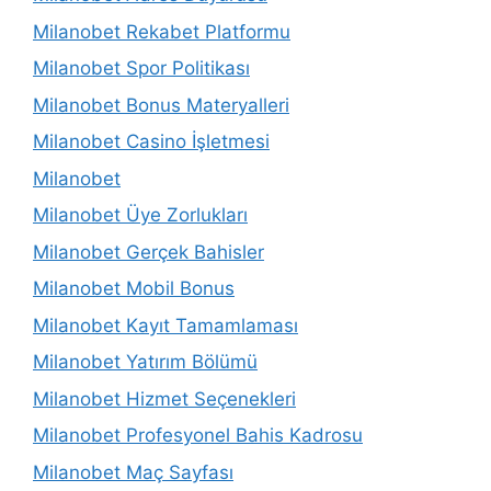
Milanobet Rekabet Platformu
Milanobet Spor Politikası
Milanobet Bonus Materyalleri
Milanobet Casino İşletmesi
Milanobet
Milanobet Üye Zorlukları
Milanobet Gerçek Bahisler
Milanobet Mobil Bonus
Milanobet Kayıt Tamamlaması
Milanobet Yatırım Bölümü
Milanobet Hizmet Seçenekleri
Milanobet Profesyonel Bahis Kadrosu
Milanobet Maç Sayfası