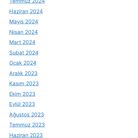
Temmuz 2024
Haziran 2024
Mayıs 2024
Nisan 2024
Mart 2024
Şubat 2024
Ocak 2024
Aralık 2023
Kasım 2023
Ekim 2023
Eylül 2023
Ağustos 2023
Temmuz 2023
Haziran 2023