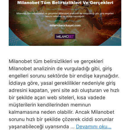
Milanobet tüm belirsizlikleri ve gerçekleri
Milanobet analizinin de vurguladığı gibi, giriş
engelleri sorunu sektörde bir endişe kaynağıdır.
İddiaya göre, yasal gereklilikler nedeniyle giriş
adresini kapatan, yeni site adı oluşturan ve hızlı
bir şekilde açan web siteleri, kısa vadede
müşterilerin kendilerinden memnun
kalmamasına neden olabilir. Ancak Milanobet
sorunu hızlı bir şekilde çözerek ciddi sorunlar
yaşanabileceği uyarısında …
Devamını oku…