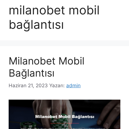
milanobet mobil
bağlantısı
Milanobet Mobil
Bağlantısı
Haziran 21, 2023
Yazarı:
admin