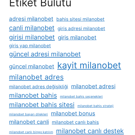
Etiket Bulutu
adresi milanobet
bahis sitesi milanobet
canli milanobet
giris adresi milanobet
girisi milanobet
giris milanobet
giris yap milanobet
güncel adresi milanobet
kayit milanobet
güncel milanobet
milanobet adres
milanobet adresi
milanobet adres değişikliği
milanobet bahis
milanobet bahis seçenekleri
milanobet bahis sitesi
milanobet bahis strateji
milanobet bonus
milanobet başarı dilekleri
milanobet canli
milanobet canlı bahis
milanobet canlı destek
milanobet canlı bingo katılım