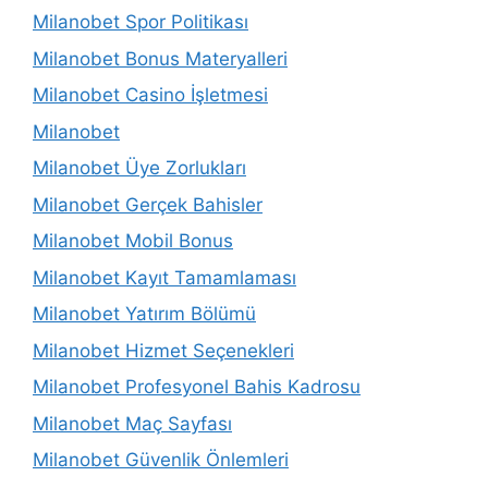
Milanobet Spor Politikası
Milanobet Bonus Materyalleri
Milanobet Casino İşletmesi
Milanobet
Milanobet Üye Zorlukları
Milanobet Gerçek Bahisler
Milanobet Mobil Bonus
Milanobet Kayıt Tamamlaması
Milanobet Yatırım Bölümü
Milanobet Hizmet Seçenekleri
Milanobet Profesyonel Bahis Kadrosu
Milanobet Maç Sayfası
Milanobet Güvenlik Önlemleri