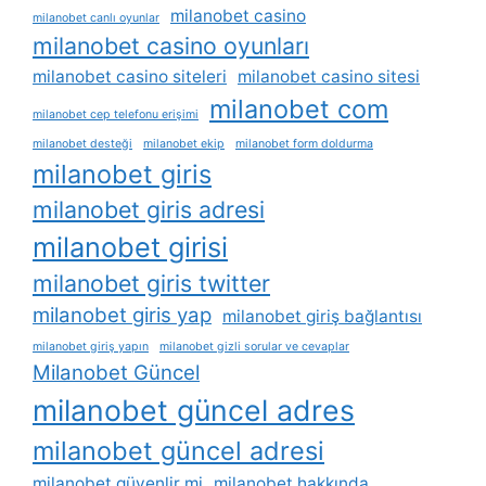
milanobet casino
milanobet canlı oyunlar
milanobet casino oyunları
milanobet casino siteleri
milanobet casino sitesi
milanobet com
milanobet cep telefonu erişimi
milanobet desteği
milanobet ekip
milanobet form doldurma
milanobet giris
milanobet giris adresi
milanobet girisi
milanobet giris twitter
milanobet giris yap
milanobet giriş bağlantısı
milanobet giriş yapın
milanobet gizli sorular ve cevaplar
Milanobet Güncel
milanobet güncel adres
milanobet güncel adresi
milanobet güvenlir mi
milanobet hakkında