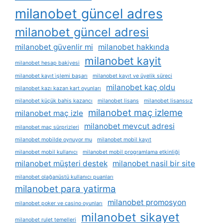
milanobet güncel adres
milanobet güncel adresi
milanobet güvenlir mi
milanobet hakkında
milanobet kayit
milanobet hesap bakiyesi
milanobet kayıt i̇şlemi başarı
milanobet kayıt ve üyelik süreci
milanobet kaç oldu
milanobet kazı kazan kart oyunları
milanobet küçük bahis kazancı
milanobet lisans
milanobet lisanssız
milanobet maç izleme
milanobet maç izle
milanobet mevcut adresi
milanobet maç sürprizleri
milanobet mobilde oynuyor mu
milanobet mobil kayıt
milanobet mobil kullanıcı
milanobet mobil programlama etkinliği
milanobet müşteri destek
milanobet nasil bir site
milanobet olağanüstü kullanıcı puanları
milanobet para yatirma
milanobet promosyon
milanobet poker ve casino oyunları
milanobet sikayet
milanobet rulet temelleri