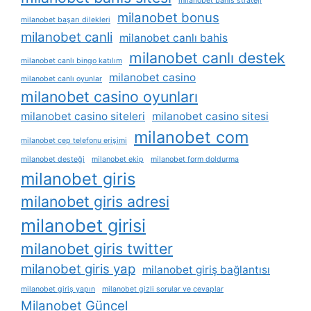
milanobet bahis strateji
milanobet bonus
milanobet başarı dilekleri
milanobet canli
milanobet canlı bahis
milanobet canlı destek
milanobet canlı bingo katılım
milanobet casino
milanobet canlı oyunlar
milanobet casino oyunları
milanobet casino siteleri
milanobet casino sitesi
milanobet com
milanobet cep telefonu erişimi
milanobet desteği
milanobet ekip
milanobet form doldurma
milanobet giris
milanobet giris adresi
milanobet girisi
milanobet giris twitter
milanobet giris yap
milanobet giriş bağlantısı
milanobet giriş yapın
milanobet gizli sorular ve cevaplar
Milanobet Güncel