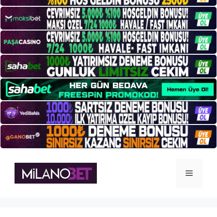
İçeriğe
atla
Menü