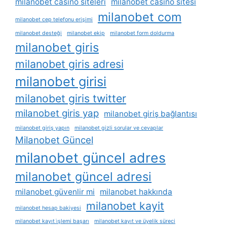
milanobet casino siteleri
milanobet casino sitesi
milanobet com
milanobet cep telefonu erişimi
milanobet desteği
milanobet ekip
milanobet form doldurma
milanobet giris
milanobet giris adresi
milanobet girisi
milanobet giris twitter
milanobet giris yap
milanobet giriş bağlantısı
milanobet giriş yapın
milanobet gizli sorular ve cevaplar
Milanobet Güncel
milanobet güncel adres
milanobet güncel adresi
milanobet güvenlir mi
milanobet hakkında
milanobet kayit
milanobet hesap bakiyesi
milanobet kayıt i̇şlemi başarı
milanobet kayıt ve üyelik süreci