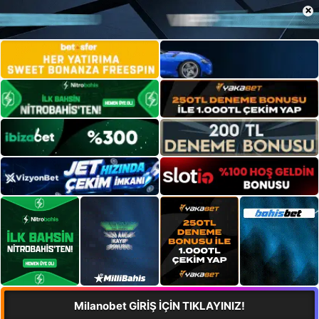
×
Milanobet GİRİŞ İÇİN TIKLAYINIZ!