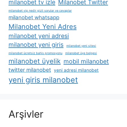
milanobet tv izle
Milanobet Twitter
milanobet vip nedir gizli sorular ve cevaplar
milanobet whatsapp
Milanobet Yeni Adres
milanobet yeni adresi
milanobet yeni giris
milanobet yeni sitesi
milanobet ücretsiz bahis promosyonu
milanobet üye belgesi
milanobet üyelik
mobil milanobet
twitter milanobet
yeni adresi milanobet
yeni giris milanobet
Arşivler