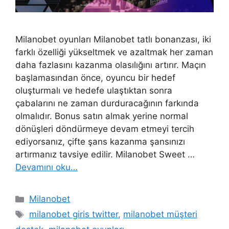
Milanobet oyunları Milanobet tatlı bonanzası, iki
farklı özelliği yükseltmek ve azaltmak her zaman
daha fazlasını kazanma olasılığını artırır. Maçın
başlamasından önce, oyuncu bir hedef
oluşturmalı ve hedefe ulaştıktan sonra
çabalarını ne zaman durduracağının farkında
olmalıdır. Bonus satın almak yerine normal
dönüşleri döndürmeye devam etmeyi tercih
ediyorsanız, çifte şans kazanma şansınızı
artırmanız tavsiye edilir. Milanobet Sweet …
Devamını oku…
Kategoriler
Milanobet
Etiketler
milanobet giris twitter
,
milanobet müşteri