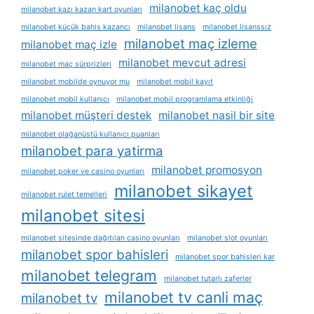
milanobet kaç oldu
milanobet kazı kazan kart oyunları
milanobet küçük bahis kazancı
milanobet lisans
milanobet lisanssız
milanobet maç izleme
milanobet maç izle
milanobet mevcut adresi
milanobet maç sürprizleri
milanobet mobilde oynuyor mu
milanobet mobil kayıt
milanobet mobil kullanıcı
milanobet mobil programlama etkinliği
milanobet müşteri destek
milanobet nasil bir site
milanobet olağanüstü kullanıcı puanları
milanobet para yatirma
milanobet promosyon
milanobet poker ve casino oyunları
milanobet sikayet
milanobet rulet temelleri
milanobet sitesi
milanobet sitesinde dağıtılan casino oyunları
milanobet slot oyunları
milanobet spor bahisleri
milanobet spor bahisleri kar
milanobet telegram
milanobet tutarlı zaferler
milanobet tv canli maç
milanobet tv