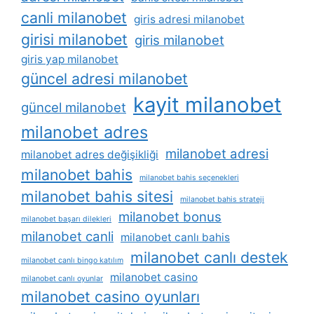
canli milanobet
giris adresi milanobet
girisi milanobet
giris milanobet
giris yap milanobet
güncel adresi milanobet
kayit milanobet
güncel milanobet
milanobet adres
milanobet adresi
milanobet adres değişikliği
milanobet bahis
milanobet bahis seçenekleri
milanobet bahis sitesi
milanobet bahis strateji
milanobet bonus
milanobet başarı dilekleri
milanobet canli
milanobet canlı bahis
milanobet canlı destek
milanobet canlı bingo katılım
milanobet casino
milanobet canlı oyunlar
milanobet casino oyunları